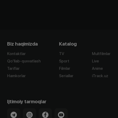
Biz haqimizda
Katalog
Kontaktlar
TV
Multfilmlar
Qo'llab-quvvatlash
Sport
Live
Tariflar
Filmlar
Anime
Hamkorlar
Seriallar
iTrack.uz
Ijtimoiy tarmoqlar