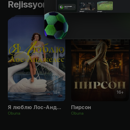
Rejissyorning boshqa ishlari
18
+
16
+
Я люблю Лос-Анджелес
Пирсон
Obuna
Obuna