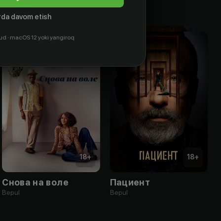
da davom etish
ud · macOS 12 yoki yangiroq
18
+
18
+
Снова на воле
Пациент
Bepul
Bepul