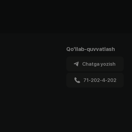
Qo'llab-quvvatlash
Chatga yozish
71-202-4-202