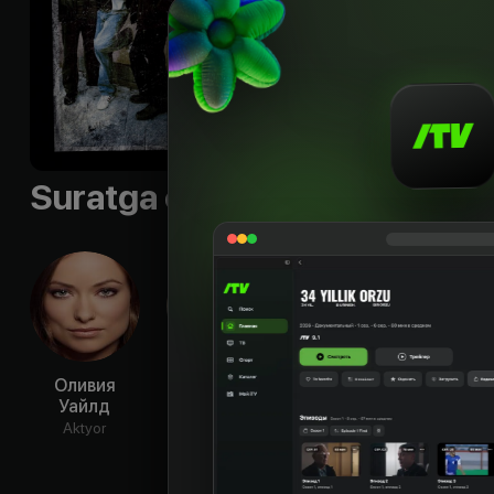
Til
:
rus, eng
Sifati
:
HD
Suratga olish guruhi
Оливия
Майкл
Джонатан
Кейт 
Уайлд
Сталь-
Такер
Ak
Дэвид
Aktyor
Aktyor
Aktyor