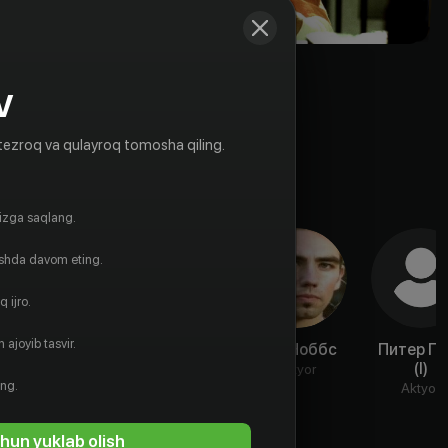
V
tezroq va qulayroq tomosha qiling.
gizga saqlang.
ishda davom eting.
 ijro.
 ajoyib tasvir.
Том Гайри
Кевин
Кит Ноббс
Питер Гр
Конуэй
(I)
Aktyor
Aktyor
ing.
Aktyor
Aktyor
hun yuklab olish