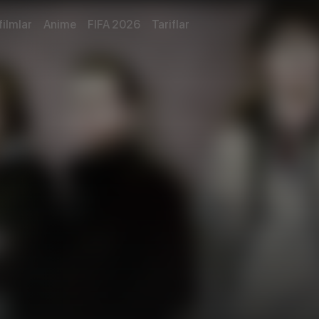
filmlar
Anime
FIFA 2026
Tariflar