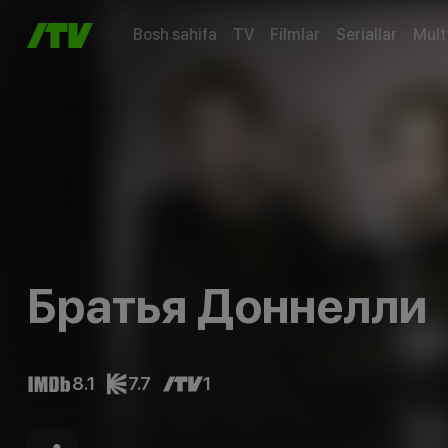
Bosh sahifa
TV
Filmlar
Seriallar
Mult
Братья Доннелли
8.1
7.7
1