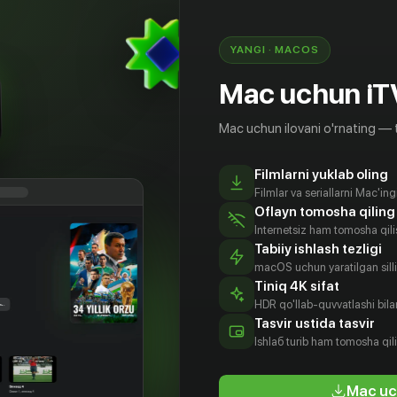
YANGI · MACOS
Mac uchun iT
Mac uchun ilovani o'rnating — 
Filmlarni yuklab oling
Filmlar va seriallarni Mac'in
Oflayn tomosha qiling
Internetsiz ham tomosha qil
Tabiiy ishlash tezligi
macOS uchun yaratilgan silliq
Tiniq 4K sifat
HDR qo'llab-quvvatlashi bilan
Малгрю
Билли Луш
Брайан
Кирк
Tasvir ustida tasvir
Тарантина
Асеведо
tyor
Aktyor
Ishlаб turib ham tomosha qil
Aktyor
Aktyor
Mac uc