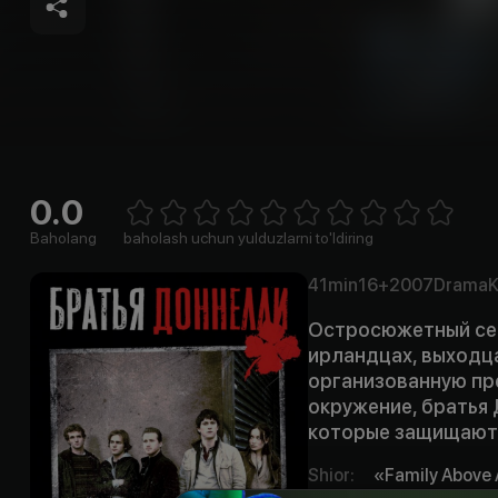
0.0
Empty
1 Star
2 Stars
3 Stars
4 Stars
5 Stars
6 Stars
7 Stars
8 Stars
9 Stars
10 Stars
Baholang
baholash uchun yulduzlarni to'ldiring
41min
16+
2007
Drama
K
Остросюжетный сер
ирландцах, выходца
организованную пр
окружение, братья
которые защищают д
Shior
:
«Family Above 