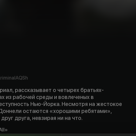
riminal
AQSh
иал, рассказывает о четырех братьях-
х из рабочей среды и вовлеченых в
еступность Нью-Йорка. Несмотря на жестокое
 Доннели остаются «хорошими ребятами»,
руг друга, невзирая ни на что.
All»