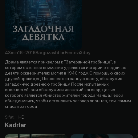
43min
16+
2016
Sarguzashtlar
Fentezi
Xitoy
Драма является приквелом к "Затерянной гробнице", в
котором основное внимание уделяется истории о подвигах
девяти осквернителях могил в 1940 году. С помощью своих
друзей провидец Ци вошел в странную шахту, обнаружив
загадочную древнюю гробницу. После испытанных
опасностей, они обнаружили японский заговор, целью
которого является убийство жителей города Чанша. Герои
объединились, чтобы остановить заговор японцев, тем самым
спасая их город.
Sifati
:
HD
Kadrlar