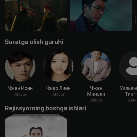
Suratga olish guruhi
Чжан Исин
Чжао Лиин
Чжан
Уильям
Минъен
Тин 
Aktyor
Aktyor
Aktyor
Akty
Rejissyorning boshqa ishlari