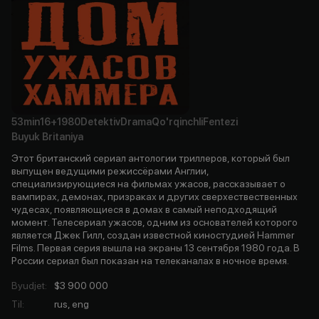
53min
16+
1980
Detektiv
Drama
Qo'rqinchli
Fentezi
Buyuk Britaniya
Этот британский сериал антологии триллеров, который был
выпущен ведущими режиссёрами Англии,
специализирующиеся на фильмах ужасов, рассказывает о
вампирах, демонах, призраках и других сверхествественных
чудесах, появляющиеся в домах в самый неподходящий
момент. Телесериал ужасов, одним из основателей которого
является Джек Гилл, создан известной киностудией Hammer
Films. Первая серия вышла на экраны 13 сентября 1980 года. В
России сериал был показан на телеканалах в ночное время.
Byudjet
:
$3 900 000
Til
:
rus, eng