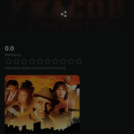
0.0
Baholang
Empty
1 Star
2 Stars
3 Stars
4 Stars
5 Stars
6 Stars
7 Stars
8 Stars
9 Stars
10 Stars
baholash uchun yulduzlarni to'ldiring