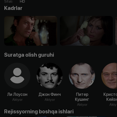
Sifati
:
HD
Kadrlar
Suratga olish guruhi
Ли Лоусон
Джон Финч
Питер
Крист
Кушинг
Кейз
Aktyor
Aktyor
Aktyor
Akty
Rejissyorning boshqa ishlari