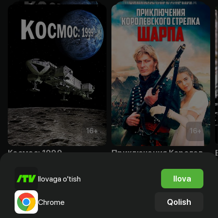
16
+
16
+
Космос: 1999
Приключения Королевского стрелка Шарпа
Obuna
Obuna
Ilova
Ilovaga o'tish
Qolish
Chrome