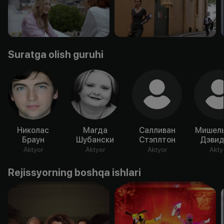
Suratga olish guruhi
Николас
Магда
Салливан
Мишель
Браун
Шубански
Стэплтон
Дэвид
Aktyor
Aktyor
Aktyor
Akty
Rejissyorning boshqa ishlari