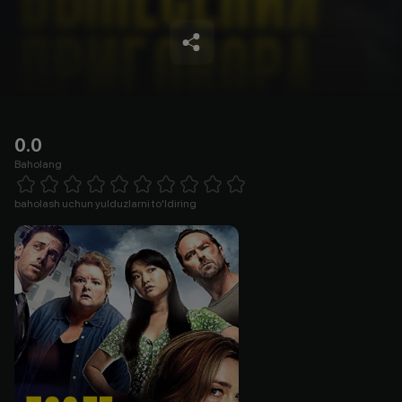
0.0
Baholang
Empty
1 Star
2 Stars
3 Stars
4 Stars
5 Stars
6 Stars
7 Stars
8 Stars
9 Stars
10 Stars
baholash uchun yulduzlarni to'ldiring