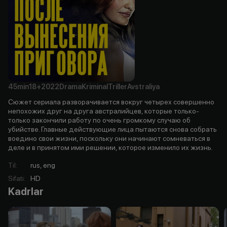
45min
18+
2022
Drama
Kriminal
Triller
Avstraliya
Сюжет сериала разворачивается вокруг четырех совершенно
непохожих друг на друга австралийцев, которые только-
только закончили работу по очень громкому случаю об
убийстве. Главные действующие лица пытаются снова собрать
воедино свои жизни, поскольку они начинают сомневаться в
деле и в принятом ими решении, которое изменило их жизнь.
Til
:
rus, eng
Sifati
:
HD
Kadrlar