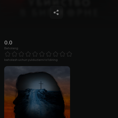
0.0
Baholang
Empty
1 Star
2 Stars
3 Stars
4 Stars
5 Stars
6 Stars
7 Stars
8 Stars
9 Stars
10 Stars
baholash uchun yulduzlarni to'ldiring