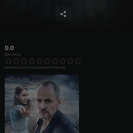
0.0
Baholang
Empty
1 Star
2 Stars
3 Stars
4 Stars
5 Stars
6 Stars
7 Stars
8 Stars
9 Stars
10 Stars
baholash uchun yulduzlarni to'ldiring