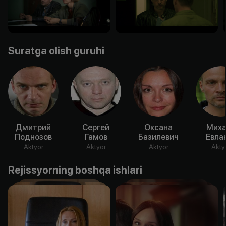
Suratga olish guruhi
Дмитрий
Сергей
Оксана
Миха
Поднозов
Гамов
Базилевич
Евла
Aktyor
Aktyor
Aktyor
Akty
Rejissyorning boshqa ishlari