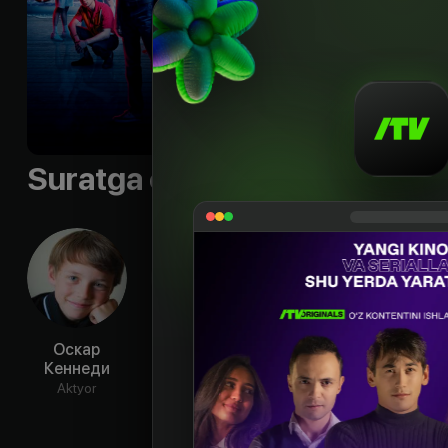
борту. Джейми вын
правду.
Sifati
:
HD
Suratga olish guruhi
Оскар
Таддеа Грэм
Джоди
Хар
Кеннеди
Тайак
У
Aktyor
Aktyor
Aktyor
Ak