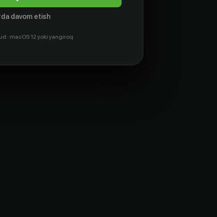
da davom etish
ud · macOS 12 yoki yangiroq