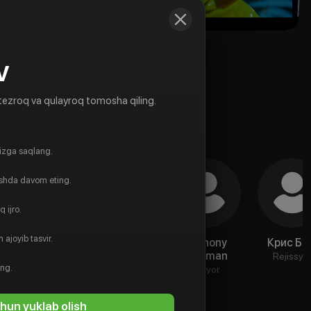
V
tezroq va qulayroq tomosha qiling.
gizga saqlang.
ishda davom eting.
 ijro.
 ajoyib tasvir.
James Phoon
Питер
Anthony
Крис Бо
Клэффи
Rickman
Aktyor
Rejissyo
ing.
Aktyor
Aktyor
hun yuklab olish