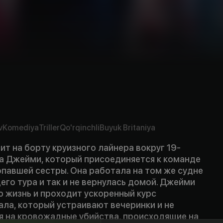
v
Komediya
Triller
Qo'rqinchli
Buyuk Britaniya
т на борту круизного лайнера вокруг 19-
а Джейми, который присоединяется к команде
опавшей сестры. Она работала на том же судне
го тура и так и не вернулась домой. Джейми
ю жизнь и проходит ускоренный курс
ла, который устраивают вечеринки и не
 на кровожадные убийства, происходящие на