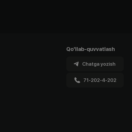
Qo'llab-quvvatlash
Chatga yozish
71-202-4-202