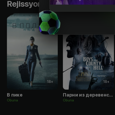
Rejissyorning boshqa ishlari
18
+
18
+
В пике
Парни из деревенского ада
Obuna
Obuna