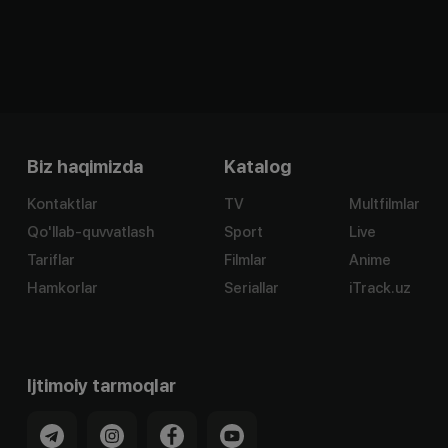
Biz haqimizda
Katalog
Kontaktlar
TV
Multfilmlar
Qo'llab-quvvatlash
Sport
Live
Tariflar
Filmlar
Anime
Hamkorlar
Seriallar
iTrack.uz
Ijtimoiy tarmoqlar