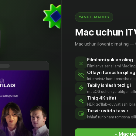
ужден стать детективом и раскрыть зловещую
YANGI · MACOS
Mac uchun iT
Mac uchun ilovani o'rnating — 
Filmlarni yuklab oling
Filmlar va seriallarni Mac'in
Oflayn tomosha qiling
Internetsiz ham tomosha qil
Tabiiy ishlash tezligi
macOS uchun yaratilgan silliq
Tiniq 4K sifat
HDR qo'llab-quvvatlashi bilan
риет
Луис Бойер
Warren
Amber
Tasvir ustida tasvir
эбб
James
Grappy
Aktyor
Ishlаб turib ham tomosha qil
Dunning
tyor
Aktyor
Aktyor
Mac uc