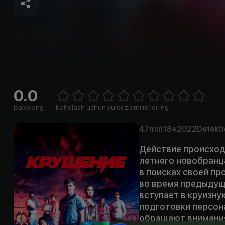
0.0
Empty
1 Star
2 Stars
3 Stars
4 Stars
5 Stars
6 Stars
7 Stars
8 Stars
9 Stars
10 Stars
Baholang
baholash uchun yulduzlarni to'ldiring
47min
18+
2022
Detekti
Действие происходи
летнего новобранц
в поисках своей пр
во время предыдуще
вступает в круизну
подготовки персона
обращают внимания