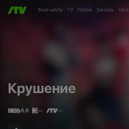
Bosh sahifa
TV
Filmlar
Seriallar
Mult
Крушение
6.6
--
--