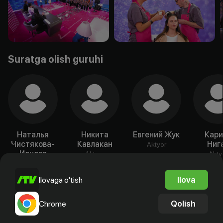
Suratga olish guruhi
Наталья
Никита
Евгений Жук
Кари
Чистякова-
Кавлакан
Ниг
Aktyor
Ионова
Aktyor
Akty
Aktyor
Ilova
Ilovaga o'tish
Qolish
Chrome