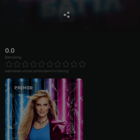
0.0
Baholang
Empty
1 Star
2 Stars
3 Stars
4 Stars
5 Stars
6 Stars
7 Stars
8 Stars
9 Stars
10 Stars
baholash uchun yulduzlarni to'ldiring