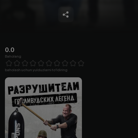
0.0
Baholang
Empty
1 Star
2 Stars
3 Stars
4 Stars
5 Stars
6 Stars
7 Stars
8 Stars
9 Stars
10 Stars
baholash uchun yulduzlarni to'ldiring