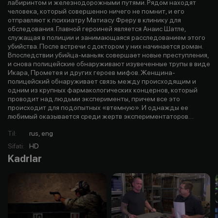
лабиринтом и железнодорожными путями. Рядом находят
человека, который совершенно ничего не помнит, и его
отправляют к психиатру Матиасу Фреру в клинику для
обследования. Главной героиней является Анаис Шатле,
служащая в полиции и занимающаяся расследованием этого
убийства. После встречи с доктором у них начинается роман.
Впоследствии убийца-маньяк совершает новые преступления,
и снова полицейские обнаруживают изувеченные трупы в виде
Икара, Прометея и других героев мифов. Женщина-
полицейский обнаруживает связь между происходящим и
одним из крупных фармакологических концернов, который
проводит над людьми эксперименты, причем все это
происходит для подопытных «втемную». И однажды ее
любимый оказывается среди жертв экспериментаторов…
Til
:
rus, eng
Sifati
:
HD
Kadrlar