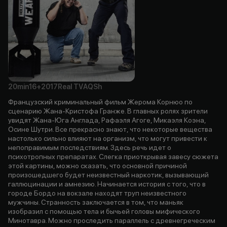
20min
16+
2017
Real TV
AQSh
Французский криминальный фильм Жерома Корнюо по
сценарию Жана-Кристофа Гранже. В главных ролях зрители
увидят Жана-Юга Англада, Рафаэля Агоге, Микаэля Коэна,
Осине Шутри. Все прекрасно знают, что некоторые вещества
настолько сильно влияют на организм, что могут привести к
непоправимым последствиям. Здесь речь идет о
психотропных препаратах. Слегка приоткрывая завесу сюжета
этой картины, можно сказать, что основной причиной
произошедшего будет неизвестный наркотик, вызывающий
галлюцинации и амнезию. Начинается история с того, что в
городе Бордо на вокзале находят труп неизвестного
мужчины. Странность заключается в том, что маньяк
изобразил с помощью тела и бычьей головы мифического
Минотавра. Можно проследить параллель с древнегреческим