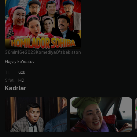
36min
16+
2023
Komediya
O'zbekiston
Hajviy ko'rsatuv
Til
:
uzb
Sifati
:
HD
Kadrlar