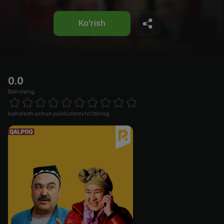
Ko'rish
0.0
Baholang
Empty
1 Star
2 Stars
3 Stars
4 Stars
5 Stars
6 Stars
7 Stars
8 Stars
9 Stars
10 Stars
baholash uchun yulduzlarni to'ldiring