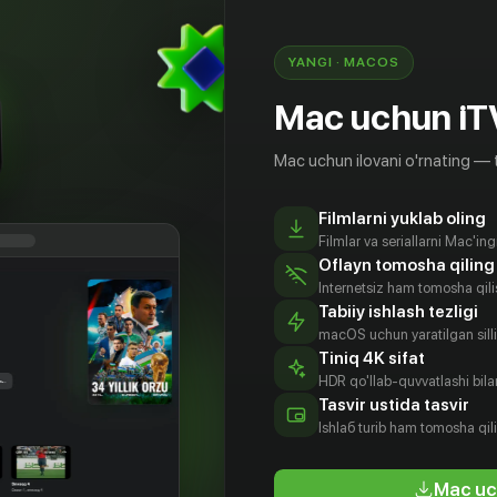
YANGI · MACOS
Mac uchun iT
Mac uchun ilovani o'rnating — 
Filmlarni yuklab oling
Filmlar va seriallarni Mac'in
Oflayn tomosha qiling
Internetsiz ham tomosha qil
Tabiiy ishlash tezligi
macOS uchun yaratilgan silliq
Tiniq 4K sifat
HDR qo'llab-quvvatlashi bilan
 Йомэн
Джинджер
Кимберли
Джексон
Tasvir ustida tasvir
Гонзага
Матула
Херст
tyor
Ishlаб turib ham tomosha qil
Aktyor
Aktyor
Aktyor
Mac uc