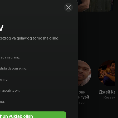
V
tezroq va qulayroq tomosha qiling.
gizga saqlang.
ishda davom eting.
 ijro.
 ajoyib tasvir.
Аннабелла
МакДжи
Энтони
Джей Ка
Дидион
Хемингуэй
Rejissyor
Rejissyo
ing.
Aktyor
Rejissyor
hun yuklab olish