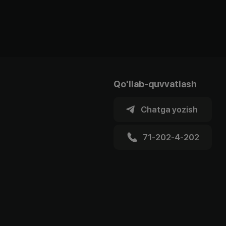
Qo'llab-quvvatlash
Chatga yozish
71-202-4-202