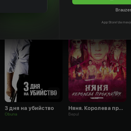
Brauzer
App Store'da mavj
12
+
18
+
3 дня на убийство
Няня. Королева проклятых
Obuna
Bepul