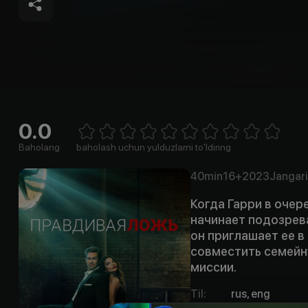
0.0
Empty
1 Star
2 Stars
3 Stars
4 Stars
5 Stars
6 Stars
7 Stars
8 Stars
9 Stars
10 Stars
Baholang
baholash uchun yulduzlarni to'ldiring
40min
16+
2023
Jangari
Когда Гарри в очер
начинает подозрева
он приглашает ее в
совместить семейн
миссии.
Til
:
rus, eng