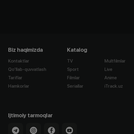
Biz haqimizda
Katalog
Kontaktlar
TV
Multfilmlar
Qo'llab-quvvatlash
Sport
Live
Tariflar
Filmlar
Anime
Hamkorlar
Seriallar
iTrack.uz
Ijtimoiy tarmoqlar