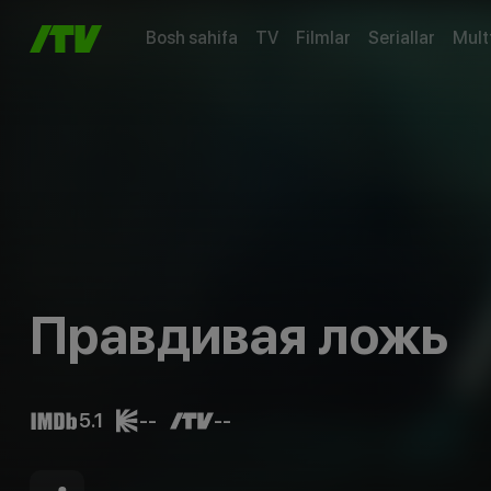
Bosh sahifa
TV
Filmlar
Seriallar
Mult
Правдивая ложь
5.1
--
--