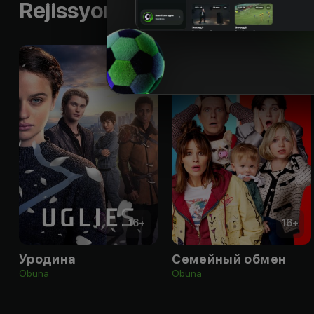
Rejissyorning boshqa ishlari
16
+
16
+
Уродина
Семейный обмен
Obuna
Obuna