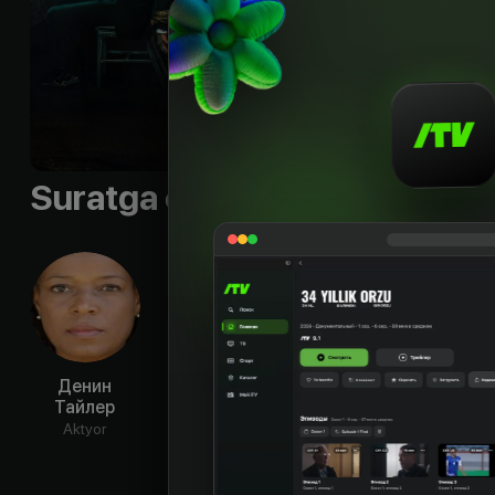
Sifati
:
HD
Suratga olish guruhi
Денин
Стив Хоуи
Омар Бенсон
Овайн
Тайлер
Миллер
Aktyor
Ak
Aktyor
Aktyor