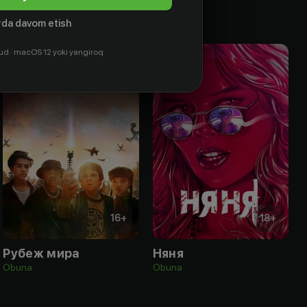
da davom etish
ud · macOS 12 yoki yangiroq
16
+
18
+
Рубеж мира
Няня
Obuna
Obuna