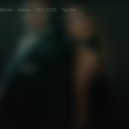
filmlar
Anime
FIFA 2026
Tariflar