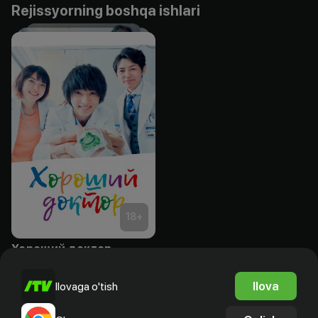
Rejissyorning boshqa ishlari
18
+
Хороший доктор
Obuna
Ilova
Ilovaga o'tish