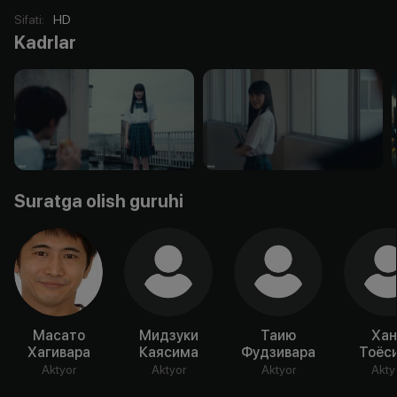
Sifati
:
HD
Kadrlar
Suratga olish guruhi
Масато
Мидзуки
Таию
Хан
Хагивара
Каясима
Фудзивара
Тоёс
Aktyor
Aktyor
Aktyor
Akty