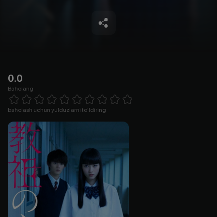
0.0
Baholang
Empty
1 Star
2 Stars
3 Stars
4 Stars
5 Stars
6 Stars
7 Stars
8 Stars
9 Stars
10 Stars
baholash uchun yulduzlarni to'ldiring