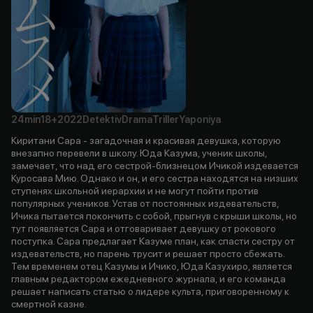
24min
18+
2022
Detektiv
Drama
Triller
Yaponiya
Киритани Сара - загадочная и красивая девушка, которую
внезапно перевели в школу. Юда Казума, ученик школы,
замечает, что над его сестрой-близнецом Ичикой издевается
Куросава Мию. Однако и он, и его сестра находятся на низших
ступенях школьной иерархии и не могут пойти против
популярных учеников. Устав от постоянных издевательств,
Ичика пытается покончить с собой, прыгнув с крыши школы, но
тут появляется Сара и отговаривает девушку от рокового
поступка. Сара предлагает Казуме план, как спасти сестру от
издевательств, но парень трусит и решает просто сбежать.
Тем временем отец Казумы и Ичико, Юда Казухиро, является
главным редактором ежедневного журнала, и его команда
решает написать статью о лидере культа, приговоренному к
смертной казне.