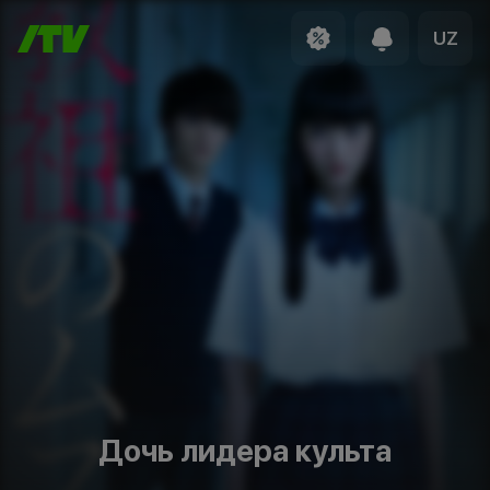
UZ
Дочь лидера культа