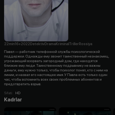
22min
16+
2022
Detektiv
Drama
Kriminal
Triller
Rossiya
Павел — работник телефонной службы психологической
поддержки. Однажды ему звонит таинственный незнакомец,
угрожающий взорвать загородный дом, где находятся
близкие ему люди. Таинственному подрывнику не важны
деньги, ему нужно только, чтобы психолог понял, кто с ним на
линии, и назвал его настоящее имя. У Павла есть только один
час, чтобы вспомнить всех своих проблемных абонентов и
предотвратить взрыв.
Sifati
:
HD
Kadrlar