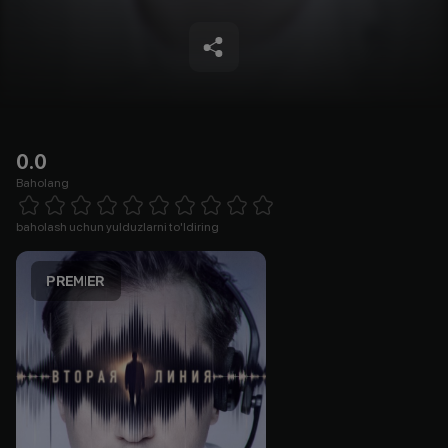
0.0
Baholang
Empty
1 Star
2 Stars
3 Stars
4 Stars
5 Stars
6 Stars
7 Stars
8 Stars
9 Stars
10 Stars
baholash uchun yulduzlarni to'ldiring