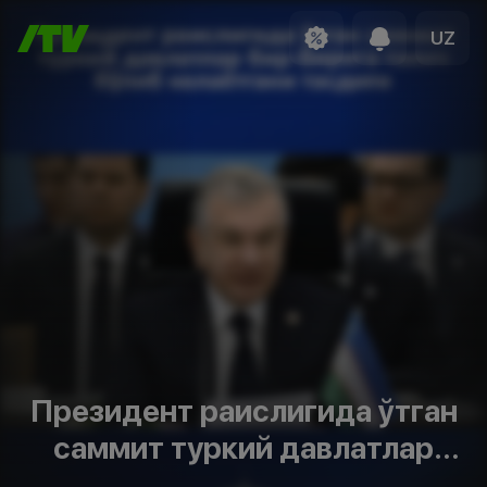
UZ
Президент раислигида ўтган
саммит туркий давлатлар
бир-бирига таянч