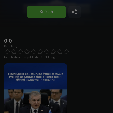
Ko'rish
0.0
Baholang
Empty
1 Star
2 Stars
3 Stars
4 Stars
5 Stars
6 Stars
7 Stars
8 Stars
9 Stars
10 Stars
baholash uchun yulduzlarni to'ldiring