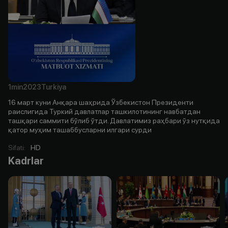
1min
2023
Turkiya
16 март куни Анқара шаҳрида Ўзбекистон Президенти
раислигида Туркий давлатлар ташкилотининг навбатдан
ташқари саммити бўлиб ўтди. Давлатимиз раҳбари ўз нутқида
қатор муҳим ташаббусларни илгари сурди
Sifati
:
HD
Kadrlar