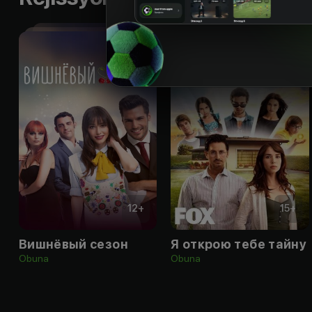
12
+
15
+
Вишнёвый сезон
Я открою тебе тайну
Obuna
Obuna