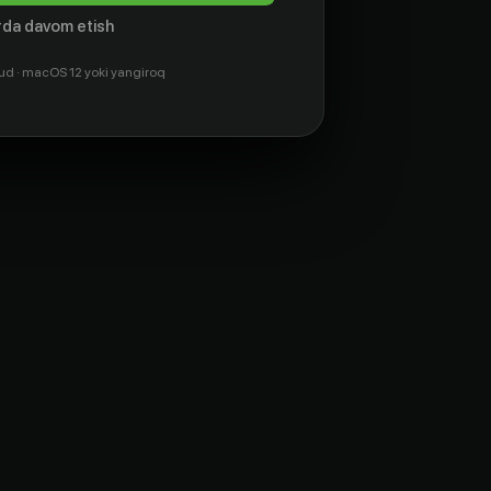
da davom etish
ud · macOS 12 yoki yangiroq