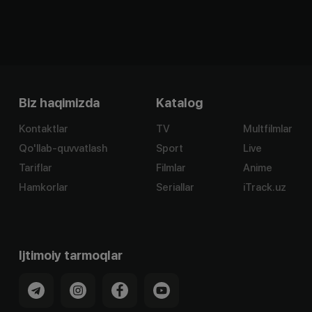
Biz haqimizda
Katalog
Kontaktlar
TV
Multfilmlar
Qo'llab-quvvatlash
Sport
Live
Tariflar
Filmlar
Anime
Hamkorlar
Seriallar
iTrack.uz
Ijtimoiy tarmoqlar