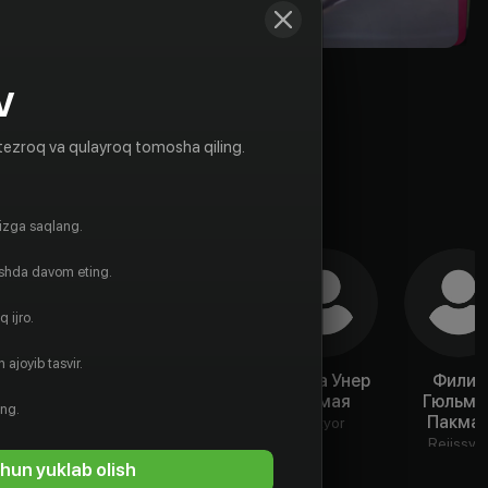
V
tezroq va qulayroq tomosha qiling.
gizga saqlang.
ishda davom eting.
 ijro.
 ajoyib tasvir.
Кубилай
Экин Мерт
Лейла Унер
Филиз
Пебеклиоглу
Даймаз
Эрмая
Гюльме
ing.
Пакма
Aktyor
Aktyor
Aktyor
Rejissyo
hun yuklab olish