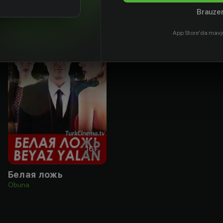
Brauzer
App Store'da mavj
16
+
Белая ложь
Obuna