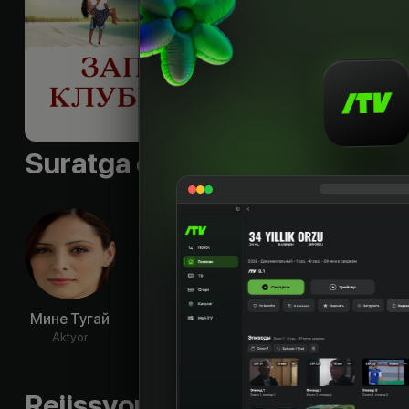
Til
:
rus, tur
Subtitr
:
rus, uzb
Sifati
:
HD
Suratga olish guruhi
Мине Тугай
Махир
Демет
Юсу
Гюнширай
Оздемир
Aktyor
Ak
Aktyor
Aktyor
Rejissyorning boshqa ishlari