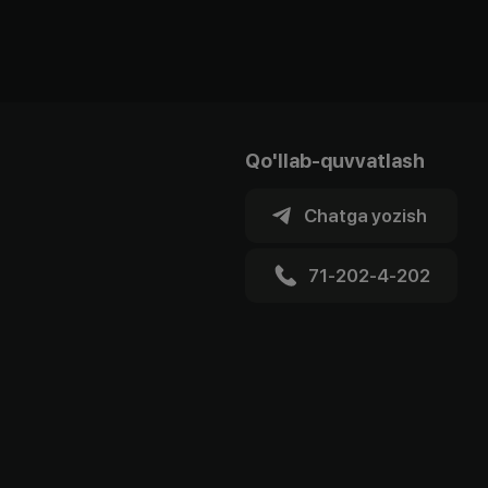
Qo'llab-quvvatlash
Chatga yozish
71-202-4-202