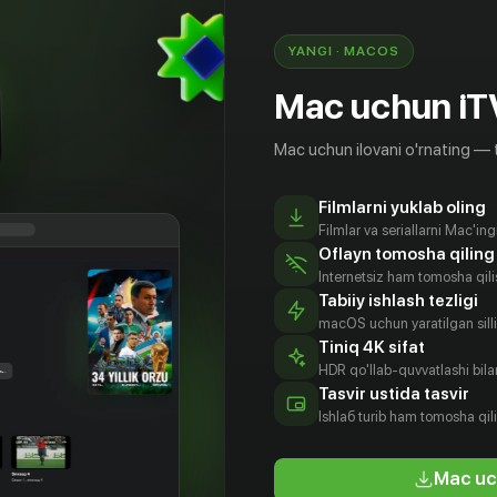
YANGI · MACOS
Mac uchun iT
Mac uchun ilovani o'rnating — 
Filmlarni yuklab oling
Filmlar va seriallarni Mac'in
Oflayn tomosha qiling
Internetsiz ham tomosha qil
Tabiiy ishlash tezligi
macOS uchun yaratilgan silliq
Tiniq 4K sifat
HDR qo'llab-quvvatlashi bilan
ф Чим
Мурат
Лачин
Угур
Tasvir ustida tasvir
Башоглу
Джейлан
Демирпехливан
tyor
Ishlаб turib ham tomosha qil
Aktyor
Aktyor
Aktyor
Mac uc