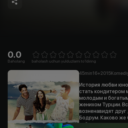
0.0
Empty
1 Star
2 Stars
3 Stars
4 Stars
5 Stars
6 Stars
7 Stars
8 Stars
9 Stars
10 Stars
Baholang
baholash uchun yulduzlarni to'ldiring
45min
16+
2015
Komedi
История любви юно
стать кондитером 
молодым и богатым
женихом Турции. Вс
возненавидят друг 
Бодрум. Каково же 
ней сидел тот самый