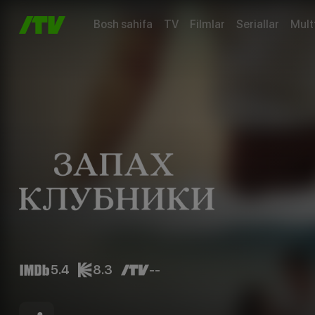
Bosh sahifa
TV
Filmlar
Seriallar
Mult
5.4
8.3
--