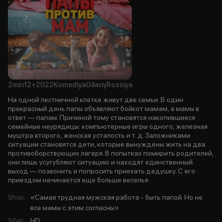
2min
12+
2022
Komediya
Oilaviy
Rossiya
На одной лестничной клетке живут две семьи. В один
прекрасный день папы объявляют бойкот мамам, а мамы в
ответ — папам. Причиной тому становятся накопившиеся
семейные неурядицы: компьютерные игры одного, железная
муштра второго, женская усталость и т. д. Заложниками
ситуации становятся дети, которые вынуждены жить на два
противоборствующих лагеря. В попытках помирить родителей,
они лишь усугубляют ситуацию и находят единственный
выход — позвонить и попросить приехать дедушку. С его
приездом начинается еще больше веселья.
Shior
:
«Самая трудная мужская работа - быть папой. Но не
все мамы с этим согласны»
Sifati
:
HD