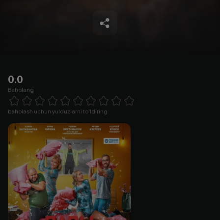
0.0
Baholang
Empty
1 Star
2 Stars
3 Stars
4 Stars
5 Stars
6 Stars
7 Stars
8 Stars
9 Stars
10 Stars
baholash uchun yulduzlarni to'ldiring