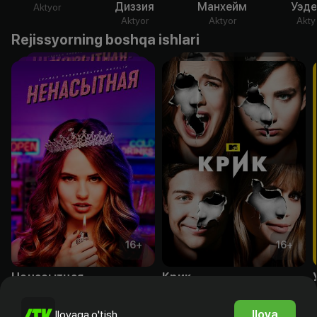
Диззия
Манхейм
Уэде
Aktyor
Aktyor
Aktyor
Akty
Rejissyorning boshqa ishlari
16
+
16
+
Ненасытная
Крик
Obuna
Bepul
Ilova
Ilovaga o'tish