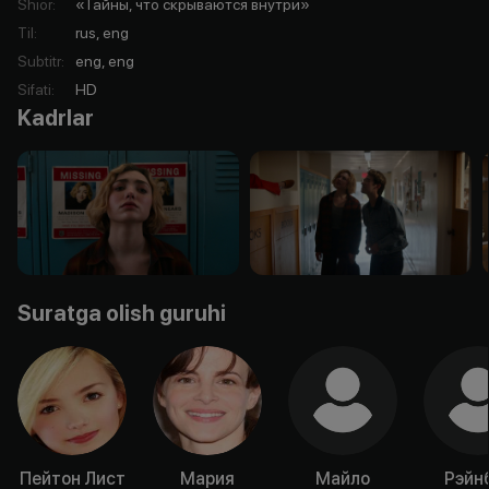
Shior
:
«Тайны, что скрываются внутри»
Til
:
rus, eng
Subtitr
:
eng, eng
Sifati
:
HD
Kadrlar
Suratga olish guruhi
Пейтон Лист
Мария
Майло
Рэйн