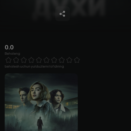
0.0
Baholang
Empty
1 Star
2 Stars
3 Stars
4 Stars
5 Stars
6 Stars
7 Stars
8 Stars
9 Stars
10 Stars
baholash uchun yulduzlarni to'ldiring