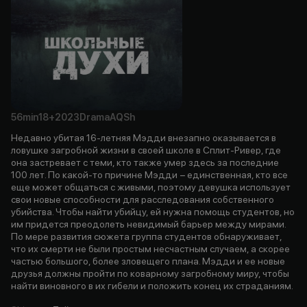
56min
18+
2023
Drama
AQSh
Недавно убитая 16-летняя Мэдди внезапно оказывается в
ловушке загробной жизни в своей школе в Сплит-Ривер, где
она застревает с теми, кто также умер здесь за последние
100 лет. По какой-то причине Мэдди − единственная, кто все
еще может общаться с живыми, поэтому девушка использует
свои новые способности для расследования собственного
убийства. Чтобы найти убийцу, ей нужна помощь студентов, но
им придется преодолеть невидимый барьер между мирами.
По мере развития сюжета группа студентов обнаруживает,
что их смерти не были простым несчастным случаем, а скорее
частью большого, более зловещего плана. Мэдди и ее новые
друзья должны пройти по коварному загробному миру, чтобы
найти виновного в их гибели и положить конец их страданиям.