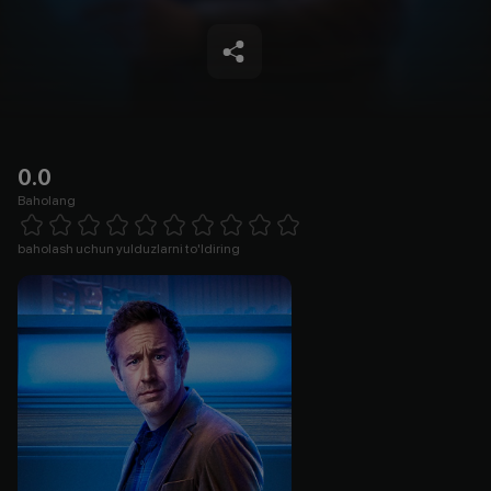
0.0
Baholang
Empty
1 Star
2 Stars
3 Stars
4 Stars
5 Stars
6 Stars
7 Stars
8 Stars
9 Stars
10 Stars
baholash uchun yulduzlarni to'ldiring