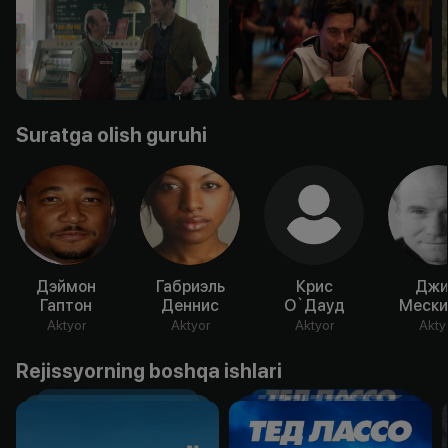
Suratga olish guruhi
Дэймон
Габриэль
Крис
Дж
Гаптон
Деннис
О`Дауд
Мески
Aktyor
Aktyor
Aktyor
Akty
Rejissyorning boshqa ishlari