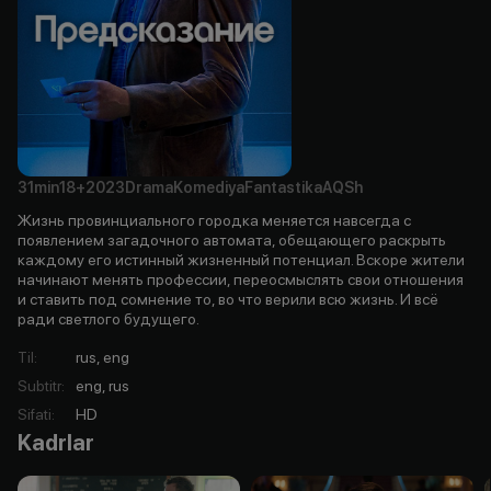
31min
18+
2023
Drama
Komediya
Fantastika
AQSh
Жизнь провинциального городка меняется навсегда с
появлением загадочного автомата, обещающего раскрыть
каждому его истинный жизненный потенциал. Вскоре жители
начинают менять профессии, переосмыслять свои отношения
и ставить под сомнение то, во что верили всю жизнь. И всё
ради светлого будущего.
Til
:
rus, eng
Subtitr
:
eng, rus
Sifati
:
HD
Kadrlar