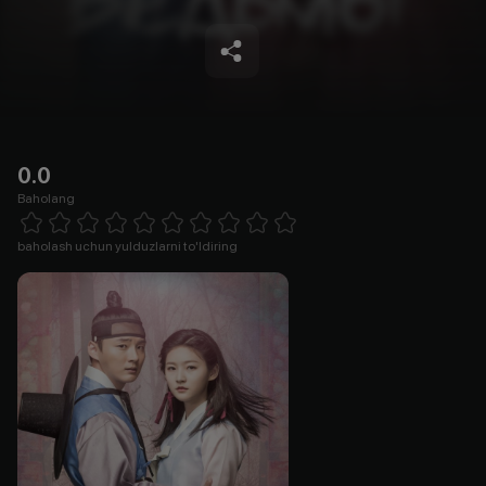
0.0
Baholang
Empty
1 Star
2 Stars
3 Stars
4 Stars
5 Stars
6 Stars
7 Stars
8 Stars
9 Stars
10 Stars
baholash uchun yulduzlarni to'ldiring