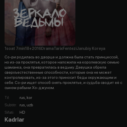
1soat
7min
18+
2016
Drama
Tarix
Fentezi
Janubiy Koreya
Со-ри родилась во дворце и должна была стать принцессой,
но из-за проклятья, которое наложила на королевскую семью
шаманка, она превратилась в ведьму. Девушка обрела
сверхъестественные способности, которые она не может
контролировать, из-за этого приносит беды окружающим и
себе. Со-ри ищет способ снять проклятье, и судьба сводит её с
сыном рабыни Хо-джуном.
Til
:
rus, kor
Subtitr
:
rus, uzb
Sifati
:
HD
Kadrlar