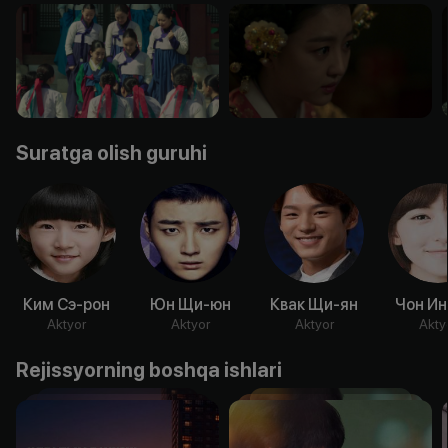
Suratga olish guruhi
Ким Сэ-рон
Юн Щи-юн
Квак Щи-ян
Чон Ин
Aktyor
Aktyor
Aktyor
Akty
Rejissyorning boshqa ishlari