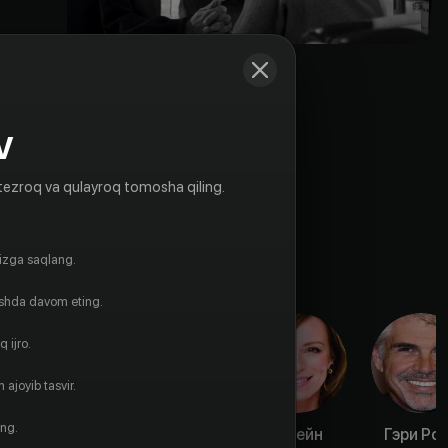
V
tezroq va qulayroq tomosha qiling.
gizga saqlang.
ishda davom eting.
 ijro.
 ajoyib tasvir.
ing.
Тоби
Дж.Т. Уолш
Джейн
Гэри Ро