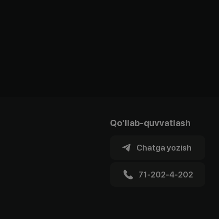
Qo'llab-quvvatlash
Chatga yozish
71-202-4-202