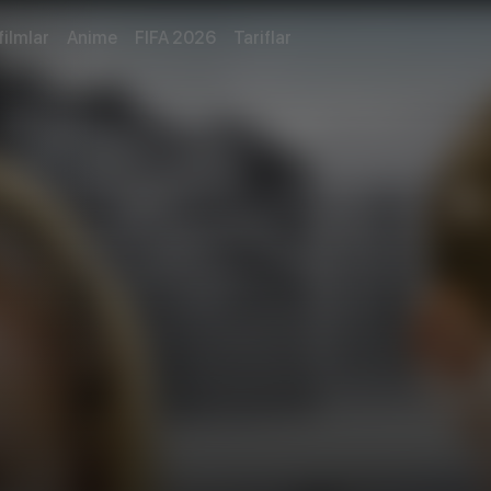
filmlar
Anime
FIFA 2026
Tariflar