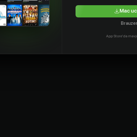
Уизерспун
Аллен
tyor
Aktyor
Aktyor
Aktyor
Mac uc
Brauzer
App Store'da mavj