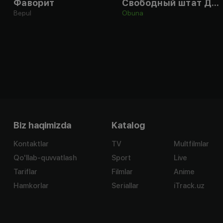
Фаворит
Свободный штат Джонса
Bepul
Obuna
Biz haqimizda
Katalog
Kontaktlar
TV
Multfilmlar
Qo'llab-quvvatlash
Sport
Live
Tariflar
Filmlar
Anime
Hamkorlar
Seriallar
iTrack.uz