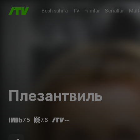
Bosh sahifa
TV
Filmlar
Seriallar
Mult
Плезантвиль
7.5
7.8
--