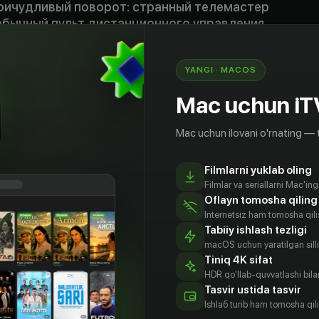
ричудливый поворот: странный телемастер
обычный пульт дистанционного управления,
 его вместе с сестрой прямо в Плезантвиль.
не прошел для города бесследно,
зом изменив судьбы его обитателей.
YANGI · MACOS
Mac uchun iT
ород твоей мечты»
0
Mac uchun ilovani o'rnating — 
Filmlarni yuklab oling
Filmlar va seriallarni Mac'in
Oflayn tomosha qiling
Internetsiz ham tomosha qil
Tabiiy ishlash tezligi
macOS uchun yaratilgan silliq
Tiniq 4K sifat
HDR qo'llab-quvvatlashi bilan
Tasvir ustida tasvir
Ishlаб turib ham tomosha qil
Уокер
Риз
Джоан
Дон Ноттс