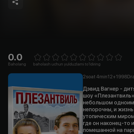
0.0
Empty
1 Star
2 Stars
3 Stars
4 Stars
5 Stars
6 Stars
7 Stars
8 Stars
9 Stars
10 Stars
Baholang
baholash uchun yulduzlarni to'ldiring
2soat
4min
12+
1998
Dr
Дэвид Вагнер - дит
шоу «Плезантвиль»,
небольшом одноиме
непорочны, и жизн
утопическим миром
где он наконец-то 
помешанной на пар