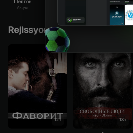
Шелтон
Мэйси
Дэниелс
Ak
Aktyor
Aktyor
Aktyor
Rejissyorning boshqa ishlari
12
+
18
+