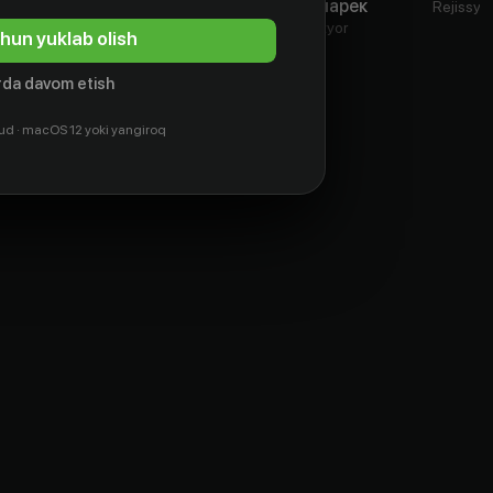
Магуайр
Качмарек
Aktyor
Rejissyo
Aktyor
Aktyor
hun yuklab olish
da davom etish
ud · macOS 12 yoki yangiroq