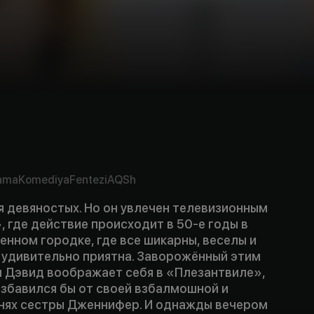
ama
Komediya
Fentezi
AQSh
я девяностых. Но он увлечен телевизионным
 где действие происходит в 50-е годы в
нном городке, где все шикарны, веселы и
ь удивительно приятна. Заворожённый этим
 Дэвид воображает себя в «Плезантвиле»,
избавился бы от своей взбалмошной и
нях сестры Дженнифер. И однажды вечером