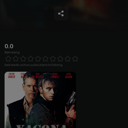
0.0
Baholang
Empty
1 Star
2 Stars
3 Stars
4 Stars
5 Stars
6 Stars
7 Stars
8 Stars
9 Stars
10 Stars
baholash uchun yulduzlarni to'ldiring