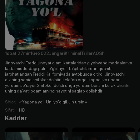
1soat
27min
16+
2022
Jangari
Kriminal
Triller
AQSh
Jinoyatchi Freddi jinoyat olami kattalaridan giyohvand moddalar va
katta miqdordagi pulni o'g'irlaydi. Ta'qibchilardan qochib,
jarohatlangan Freddi Kaliforniyada avtobusga o'tirdi. Jinoyatchi
o'zining sobiq shifokor do'stini telefon orqali topadi va undan
yordam so'raydi. Shifokor do'sti unga yordam berishi kerak chunki
uning da'vati odamlarning hayotini saqlab qolishdir
Shior
:
«Yagona yo'l. Uni yo'q qil. Jin ursin»
Sifati
:
HD
Kadrlar