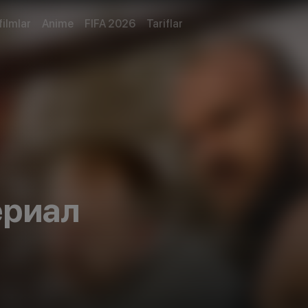
filmlar
Anime
FIFA 2026
Tariflar
ериал