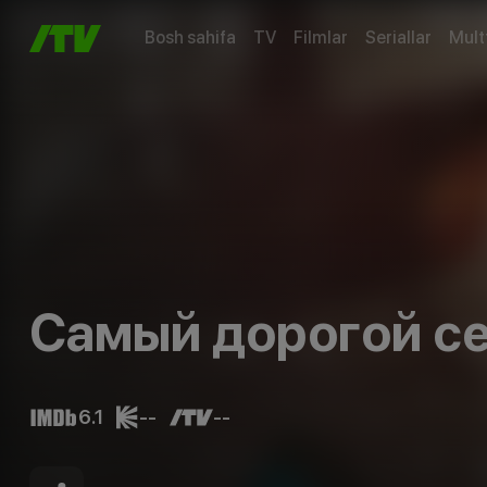
Bosh sahifa
TV
Filmlar
Seriallar
Mult
Самый дорогой с
6.1
--
--