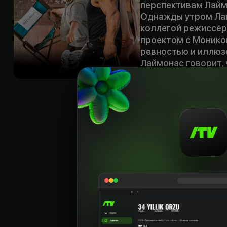
перспективам Лаймо
Однажды утром Лай
коллегой режиссёр
проектом с Монико
ревностью и иллюз
Лаймонас говорит, 
пришло время Лайм
ценность. Но в то 
ног на голову. Не с
очаровательная ак
а главный герой о
преступление – про
телевидение навязы
перестает ругать з
начало бушующего
закулисных съёмок 
Til
:
rus, lt
Sifati
:
HD