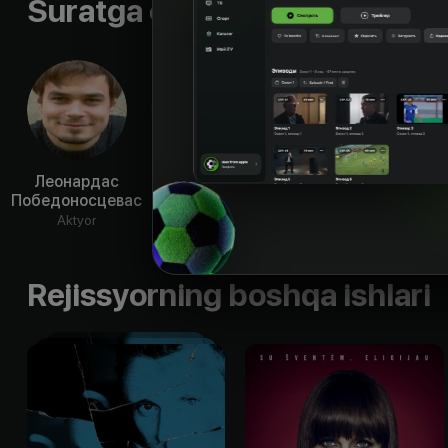
Suratga olish guruhi
Леонардас
Донатас
Донатас
Эм
Победоносцевас
Улвидас
Шимукаускас
Вел
Aktyor
Aktyor
Aktyor
Ak
Rejissyorning boshqa ishlari