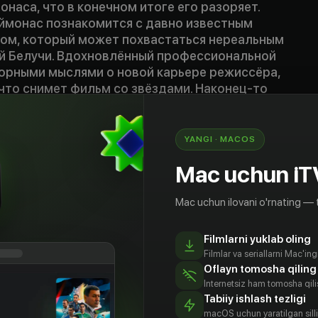
наса, что в конечном итоге его разоряет.
монас познакомится с давно известным
ом, который может похвастаться нереальным
й Белучи. Вдохновлённый профессиональной
орными мыслями о новой карьере режиссёра,
что снимет фильм со звёздами. Наконец-то
онаса и он готов доказать миру свою
же время кажется, что всё переворачивается с
умевшая сыграть роль в сериале,
YANGI · MACOS
триса обвиняет Лаймонаса в домогательствах,
Mac uchun iT
казывается вовлечённым в абсурдное
падание актрисы. Более того, продюсеры и
вают свои правила, а истеричная команда не
Mac uchun ilovani o'rnating — 
а еду и сверхурочную работу. И это только
 кошмара в сопровождении безумных
Filmlarni yuklab oling
сериала.
Filmlar va seriallarni Mac'in
Oflayn tomosha qiling
Internetsiz ham tomosha qil
Tabiiy ishlash tezligi
macOS uchun yaratilgan silliq