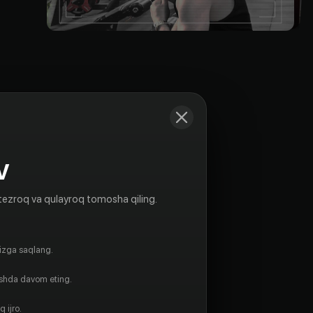
V
tezroq va qulayroq tomosha qiling.
gizga saqlang.
ishda davom eting.
 ijro.