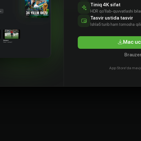
Tiniq 4K sifat
HDR qo'llab-quvvatlashi bilan
Tasvir ustida tasvir
Ishlаб turib ham tomosha qil
Mac uc
Brauzer
илис
Джеймс
Карина
Сакалас
ивис
Тратас
Стунгите
Уждавинис
App Store'da mavj
tyor
Aktyor
Aktyor
Aktyor