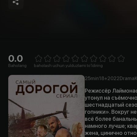
0.0
Empty
1 Star
2 Stars
3 Stars
4 Stars
5 Stars
6 Stars
7 Stars
8 Stars
9 Stars
10 Stars
Baholang
baholash uchun yulduzlarni to'ldiring
25min
18+
2022
Drama
Режиссёр Лаймонас
утонул на съёмочно
шестнадцатый сезо
гопники». Вокруг н
всё более банальны
намного лучше; ква
жена, цинично отно