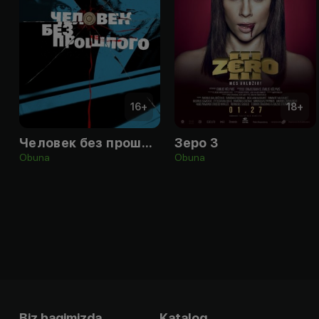
16
+
18
+
Человек без прошлого
Зеро 3
Obuna
Obuna
Biz haqimizda
Katalog