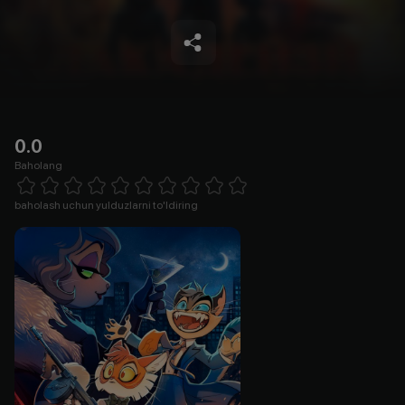
0.0
Baholang
Empty
1 Star
2 Stars
3 Stars
4 Stars
5 Stars
6 Stars
7 Stars
8 Stars
9 Stars
10 Stars
baholash uchun yulduzlarni to'ldiring