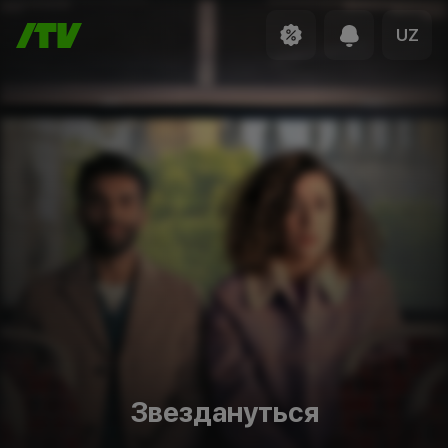
UZ
Звездануться