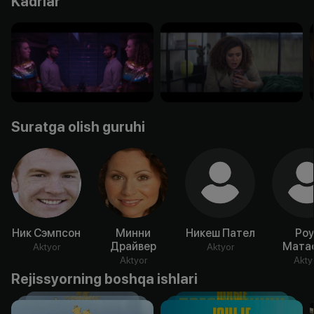
Kadrlar
Suratga olish guruhi
Ник Сэмпсон
Минни
Никеш Пател
Роу
Драйвер
Мата
Aktyor
Aktyor
Aktyor
Akty
Rejissyorning boshqa ishlari