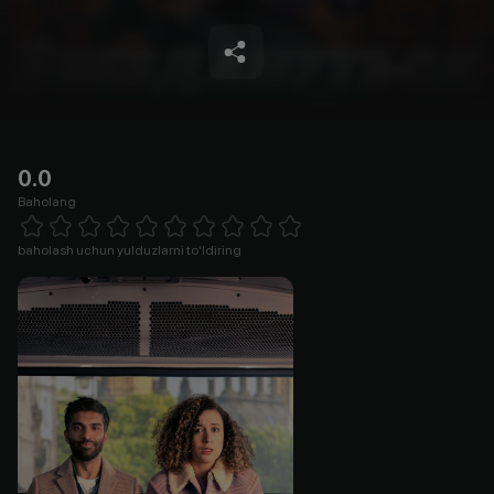
0.0
Baholang
Empty
1 Star
2 Stars
3 Stars
4 Stars
5 Stars
6 Stars
7 Stars
8 Stars
9 Stars
10 Stars
baholash uchun yulduzlarni to'ldiring