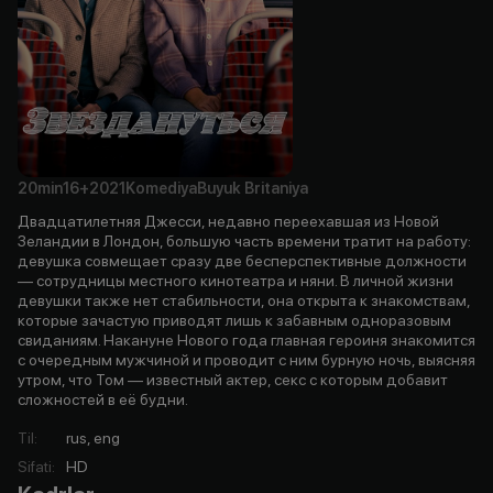
20min
16+
2021
Komediya
Buyuk Britaniya
Двадцатилетняя Джесси, недавно переехавшая из Новой
Зеландии в Лондон, большую часть времени тратит на работу:
девушка совмещает сразу две бесперспективные должности
— сотрудницы местного кинотеатра и няни. В личной жизни
девушки также нет стабильности, она открыта к знакомствам,
которые зачастую приводят лишь к забавным одноразовым
свиданиям. Накануне Нового года главная героиня знакомится
с очередным мужчиной и проводит с ним бурную ночь, выясняя
утром, что Том — известный актер, секс с которым добавит
сложностей в её будни.
Til
:
rus, eng
Sifati
:
HD