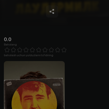
0.0
Baholang
Empty
1 Star
2 Stars
3 Stars
4 Stars
5 Stars
6 Stars
7 Stars
8 Stars
9 Stars
10 Stars
baholash uchun yulduzlarni to'ldiring