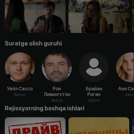
Suratga olish guruhi
Уилл Сассо
Рон
Брайан
Аня Са
Ливингстон
Риган
Aktyor
Akty
Aktyor
Aktyor
Rejissyorning boshqa ishlari