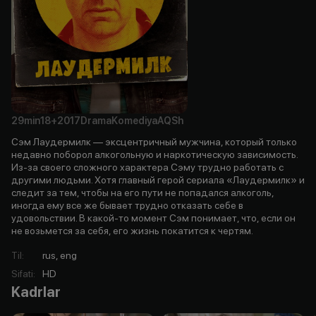
29min
18+
2017
Drama
Komediya
AQSh
Сэм Лаудермилк — эксцентричный мужчина, который только
недавно поборол алкогольную и наркотическую зависимость.
Из-за своего сложного характера Сэму трудно работать с
другими людьми. Хотя главный герой сериала «Лаудермилк» и
следит за тем, чтобы на его пути не попадался алкоголь,
иногда ему все же бывает трудно отказать себе в
удовольствии. В какой-то момент Сэм понимает, что, если он
не возьмется за себя, его жизнь покатится к чертям.
Til
:
rus, eng
Sifati
:
HD
Kadrlar