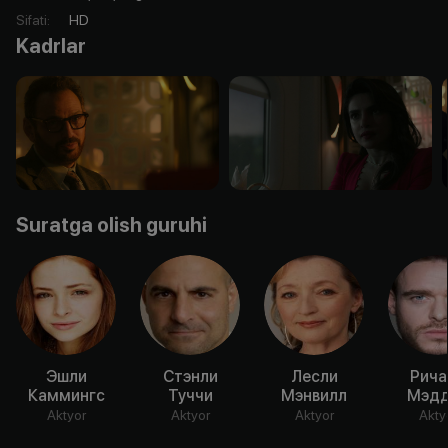
Sifati
:
HD
Kadrlar
Suratga olish guruhi
Эшли
Стэнли
Лесли
Рича
Каммингс
Туччи
Мэнвилл
Мэд
Aktyor
Aktyor
Aktyor
Akty