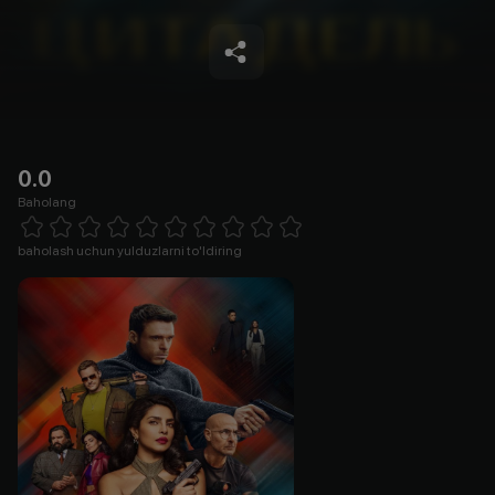
0.0
Baholang
Empty
1 Star
2 Stars
3 Stars
4 Stars
5 Stars
6 Stars
7 Stars
8 Stars
9 Stars
10 Stars
baholash uchun yulduzlarni to'ldiring