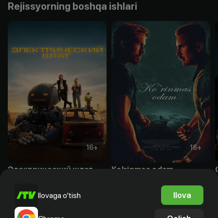
Rejissyorning boshqa ishlari
16
+
16
+
Электрический штат
Ko'rinmas odam
Obuna
Obuna
Ilova
Ilovaga o'tish