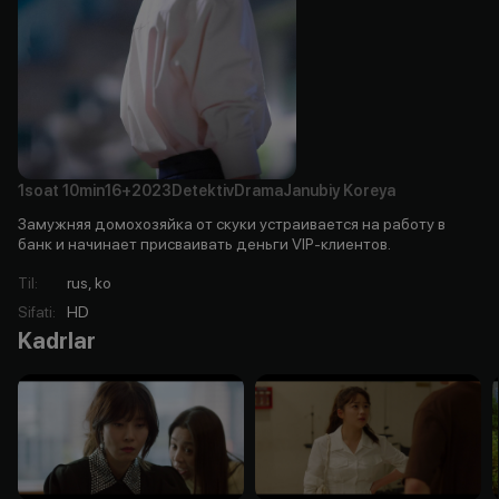
1soat
10min
16+
2023
Detektiv
Drama
Janubiy Koreya
Замужняя домохозяйка от скуки устраивается на работу в
банк и начинает присваивать деньги VIP-клиентов.
Til
:
rus, ko
Sifati
:
HD
Kadrlar