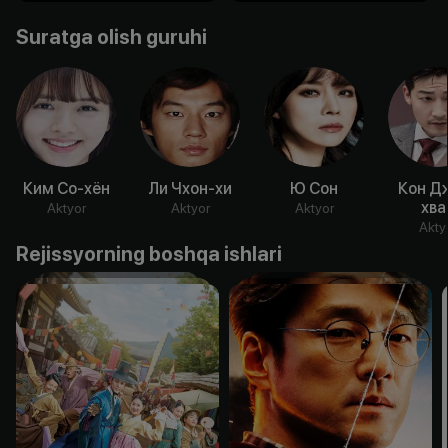
Suratga olish guruhi
Ким Со-хён
Ли Чхон-хи
Ю Сон
Кон Д
хва
Aktyor
Aktyor
Aktyor
Akty
Rejissyorning boshqa ishlari