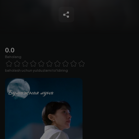
0.0
Baholang
Empty
1 Star
2 Stars
3 Stars
4 Stars
5 Stars
6 Stars
7 Stars
8 Stars
9 Stars
10 Stars
baholash uchun yulduzlarni to'ldiring