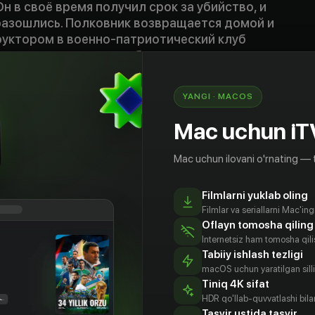
Он в своё время получил срок за убийство, и
 разошлись. Полковник возвращается домой и
руктором в военно-патриотический клуб
здев, воспитанник клуба, рассказывает, что
ьков ввязался в криминальную историю. Мать
умер в тюрьме, а парень зарабатывает на жизнь
YANGI · MACOS
ашины. Дедов хочет перевоспитать юношу и
у позвать Линькова в клуб. Вадим тем
Mac uchun iT
 собутыльниками матери, сбегает из дома и
 машину. На следующий день в клуб «Родина»
Mac uchun ilovani o'rnating — 
й с ориентировкой на розыск Линькова. Дедов
по описанию на запястье такая же татуировка,
Filmlarni yuklab oling
ойца противника…
Filmlar va seriallarni Mac'in
Oflayn tomosha qiling
Internetsiz ham tomosha qil
Tabiiy ishlash tezligi
macOS uchun yaratilgan silliq
Tiniq 4K sifat
HDR qo'llab-quvvatlashi bilan
Tasvir ustida tasvir