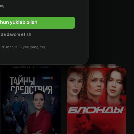
ing.
hun yuklab olish
da davom etish
ud · macOS 12 yoki yangiroq