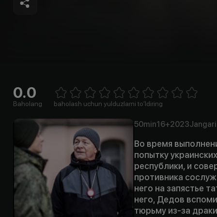
0.0
Empty
1 Star
2 Stars
3 Stars
4 Stars
5 Stars
6 Stars
7 Stars
8 Stars
9 Stars
10 Stars
Baholang
baholash uchun yulduzlarni to'ldiring
50min
16+
2023
Jangari
Во время выполнен
попытку украински
республики, и сове
противника сослуж
него на запястье т
него, Дедов вспоми
тюрьму из-за драки