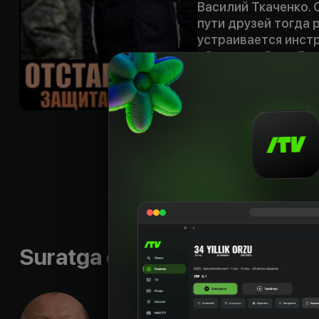
Василий Ткаченко. 
пути друзей тогда
устраивается инст
«Родина». Вова Гру
его друг Вадим Лин
Вадима пьет, отец 
тем, что угоняет м
предлагает Груздев
временем дерется с
угоняет очередную
приходит участковы
видит, что у парня 
как у погибшего б
Sifati
:
HD
Suratga olish guruhi