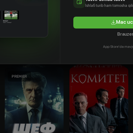
Ishlаб turib ham tomosha qil
Mac uc
кита
Илья
Михаил
мов
Филатов
Вассербаум
Brauzer
tyor
Aktyor
Rejissyor
App Store'da mavj