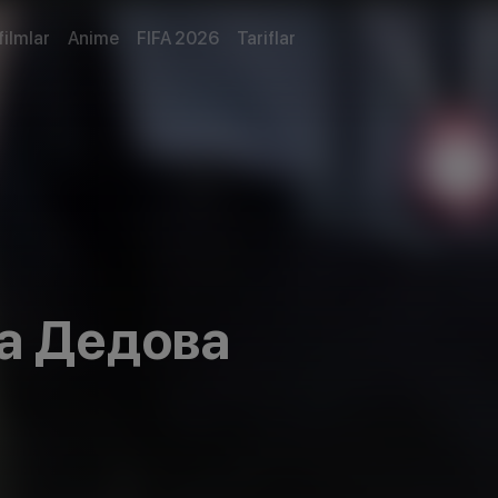
filmlar
Anime
FIFA 2026
Tariflar
а Дедова