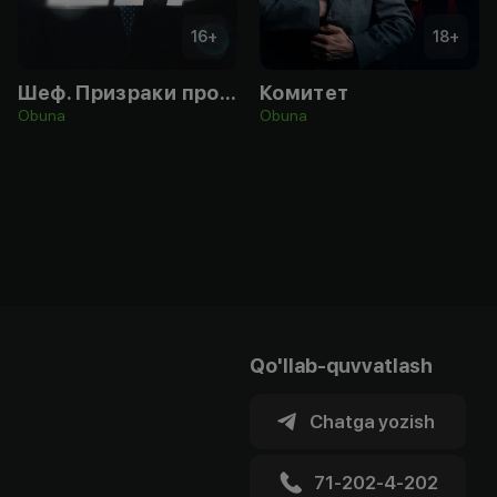
16
+
18
+
Шеф. Призраки прошлого (7 сезон)
Комитет
Obuna
Obuna
Qo'llab-quvvatlash
Chatga yozish
71-202-4-202