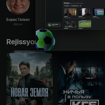
Борис Галкин
Роман Каун
Вадим
Ни
Бадмацыренов
Ша
Aktyor
Aktyor
Aktyor
Ak
Rejissyorning boshqa ishlari