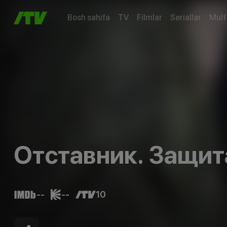
Bosh sahifa
TV
Filmlar
Seriallar
Mult
Отставник. Защит
--
--
10