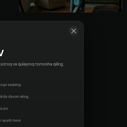
V
tezroq va qulayroq tomosha qiling.
gizga saqlang.
ishda davom eting.
 ijro.
 ajoyib tasvir.