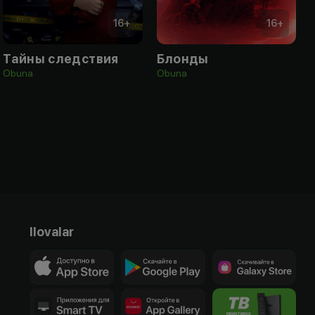
16
+
16
+
Тайны следствия
Блонды
Obuna
Obuna
Ilovalar