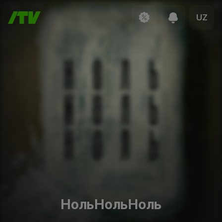
UZ
НольНольНоль