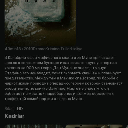
49min
18+
2019
Drama
Kriminal
Triller
Italiya
В Калабрии глава мафиозного клана дон Муно прячется от
врагов в подземном бункере и заказывает крупную партию
кокаина на 900 млн евро. Дон Муно не знает, что внук
Стефано его ненавидит, хочет скормить свиньям и планирует
предательство. Между тем в Мехико спецотряд по борьбе с
наркотиками проводит операцию, героем которой становится
оперативник по кличке Вампиро. Никто не знает, что он
работает на местных наркобаронов и должен обеспечить
трафик той самой партии для дона Муно.
Sifati
:
HD
Kadrlar