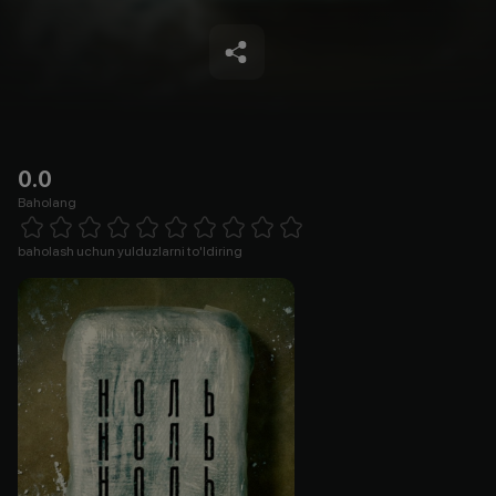
0.0
Baholang
Empty
1 Star
2 Stars
3 Stars
4 Stars
5 Stars
6 Stars
7 Stars
8 Stars
9 Stars
10 Stars
baholash uchun yulduzlarni to'ldiring