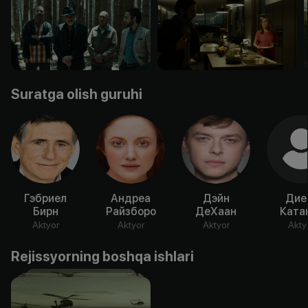
Suratga olish guruhi
Гэбриел
Андреа
Дэйн
Дие
Бирн
Райзборо
ДеХаан
Ката
Aktyor
Aktyor
Aktyor
Akty
Rejissyorning boshqa ishlari