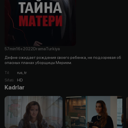
57min
16+
2022
Drama
Turkiya
Дефне ожидает рождения своего ребенка, не подозревая об
опасных планах уборщицы Мерием.
Til
:
rus, tr
Sifati
:
HD
Kadrlar