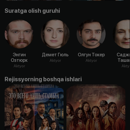
Suratga olish guruhi
Энгин
Демет Гюль
Олгун Токер
Садж
Озтюрк
Таша
Aktyor
Aktyor
Aktyor
Akty
Rejissyorning boshqa ishlari