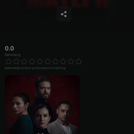
0.0
Baholang
Empty
1 Star
2 Stars
3 Stars
4 Stars
5 Stars
6 Stars
7 Stars
8 Stars
9 Stars
10 Stars
baholash uchun yulduzlarni to'ldiring