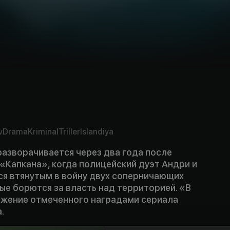
v
Drama
Kriminal
Triller
Islandiya
разворачивается через два года после
«Капкана», когда полицейский дуэт Андри и
ся втянутым в войну двух соперничающих
ые борются за власть над территорией. «В
жение отмеченного наградами сериала
.