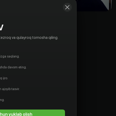
V
tezroq va qulayroq tomosha qiling.
gizga saqlang.
ishda davom eting.
 ijro.
 ajoyib tasvir.
Боркур
Сигторссон
ing.
Rejissyor
hun yuklab olish