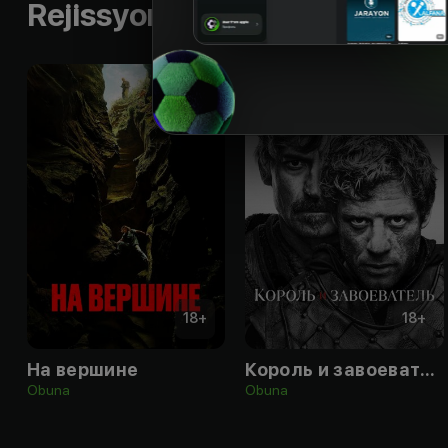
Rejissyorning boshqa ishlari
18
+
18
+
На вершине
Король и завоеватель
Obuna
Obuna