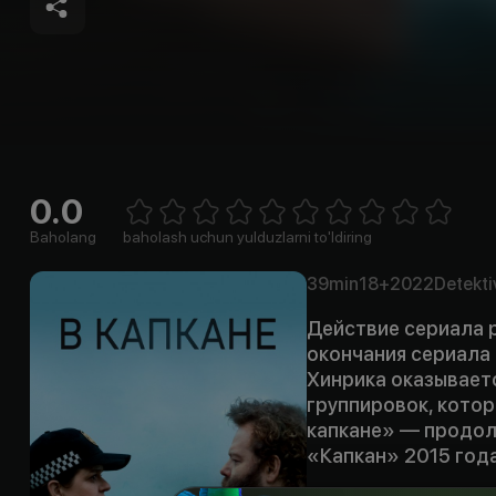
0.0
Empty
1 Star
2 Stars
3 Stars
4 Stars
5 Stars
6 Stars
7 Stars
8 Stars
9 Stars
10 Stars
Baholang
baholash uchun yulduzlarni to'ldiring
39min
18+
2022
Detekti
Действие сериала 
окончания сериала 
Хинрика оказывает
группировок, котор
капкане» — продол
«Капкан» 2015 года