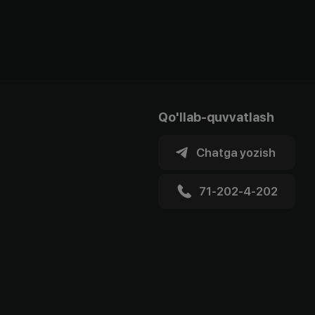
Qo'llab-quvvatlash
Chatga yozish
71-202-4-202