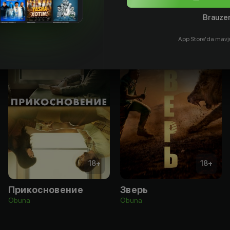
Brauzer
App Store'da mavj
18
+
18
+
Прикосновение
Зверь
Obuna
Obuna