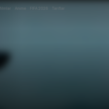
filmlar
Anime
FIFA 2026
Tariflar