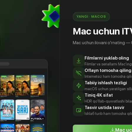
YANGI · MACOS
Mac uchun iT
Mac uchun ilovani o'rnating — 
Filmlarni yuklab oling
Filmlar va seriallarni Mac'in
Oflayn tomosha qiling
Internetsiz ham tomosha qil
Tabiiy ishlash tezligi
macOS uchun yaratilgan silliq
Tiniq 4K sifat
HDR qo'llab-quvvatlashi bilan
рия
Харалдур
Бьёдн
Бальтасар
Tasvir ustida tasvir
льма
Эри
Хлинур
Кормакур
Ishlаб turib ham tomosha qil
доттир
Стефанссон
Харальдссон
Rejissyor
tyor
Aktyor
Aktyor
Mac uc