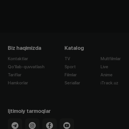
Biz haqimizda
Katalog
Kontaktlar
TV
Multfilmlar
Qo'llab-quvvatlash
Sport
Live
Tariflar
Filmlar
Anime
Hamkorlar
Seriallar
iTrack.uz
Ijtimoiy tarmoqlar