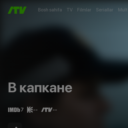
Bosh sahifa
TV
Filmlar
Seriallar
Mult
В капкане
7
--
--