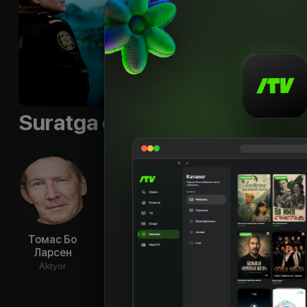
Til
:
rus, eng
Sifati
:
HD
Suratga olish guruhi
Томас Бо
Оулавюр
Ильмюр
Ма
Ларсен
Дарри
Кристьяунсдоуттир
Те
Оулафссон
Смара
Aktyor
Aktyor
Aktyor
Ak