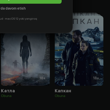
da davom etish
ud · macOS 12 yoki yangiroq
18
+
18
+
Катла
Капкан
Obuna
Obuna