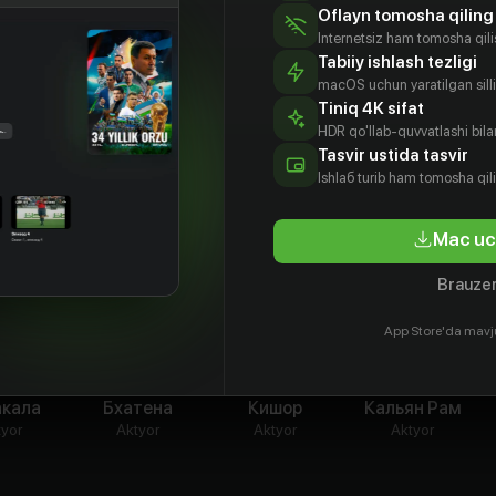
Oflayn tomosha qiling
Internetsiz ham tomosha qil
Tabiiy ishlash tezligi
macOS uchun yaratilgan silliq
Tiniq 4K sifat
HDR qo'llab-quvvatlashi bilan
Tasvir ustida tasvir
Ishlаб turib ham tomosha qil
Mac uc
Brauzer
App Store'da mavj
джив
Виван
Веннела
Нандамури
акала
Бхатена
Кишор
Кальян Рам
tyor
Aktyor
Aktyor
Aktyor