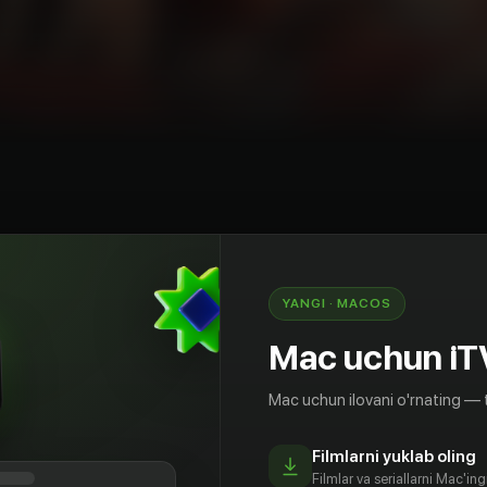
angari
Drama
Fentezi
Hindiston
YANGI · MACOS
ра – великий правитель Тригарты и
 Он жесток и беспощаден. Однажды на него
Mac uchun iT
-близнец Девадутта, который толкает
о и занимает его место. Бимбисара
Mac uchun ilovani o'rnating — 
ременном Хайдарабаде в 2022 году. Сможет ли
джа вернуться в своё время и удастся ли ему
Filmlarni yuklab oling
и…
Filmlar va seriallarni Mac'in