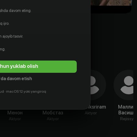
ishda davom eting.
 ijro.
 ajoyib tasvir.
ing.
hun yuklab olish
da davom etish
ud · macOS 12 yoki yangiroq
Самиукта
Винни
Sathviksriram
Маллид
Менон
Мобстаз
Васишт
Aktyor
Aktyor
Aktyor
Rejissyo