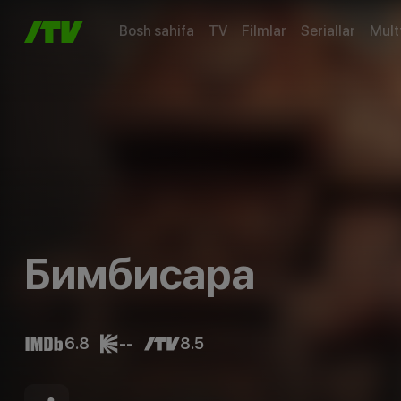
Bosh sahifa
TV
Filmlar
Seriallar
Mult
Бимбисара
6.8
--
8.5