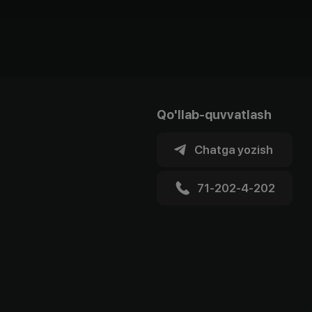
Qo'llab-quvvatlash
Chatga yozish
71-202-4-202