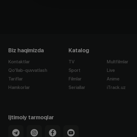
Biz haqimizda
Katalog
Kontaktlar
TV
Multfilmlar
Qo'llab-quvvatlash
Sport
Live
Tariflar
Filmlar
Anime
Hamkorlar
Seriallar
iTrack.uz
Ijtimoiy tarmoqlar