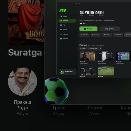
Til
:
rus, te
Sifati
:
HD
Suratga olish guruhi
Пракаш
Катрин
Шриниваса
Ра
Радж
Треса
Редди
Кан
Aktyor
Aktyor
Aktyor
Ak