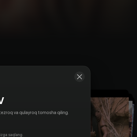
Kadrlar
V
tezroq va qulayroq tomosha qiling.
gizga saqlang.