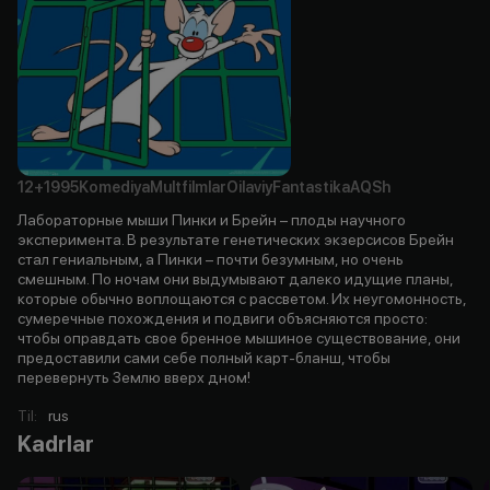
12+
1995
Komediya
Multfilmlar
Oilaviy
Fantastika
AQSh
Лабораторные мыши Пинки и Брейн – плоды научного
эксперимента. В результате генетических экзерсисов Брейн
стал гениальным, а Пинки – почти безумным, но очень
смешным. По ночам они выдумывают далеко идущие планы,
которые обычно воплощаются с рассветом. Их неугомонность,
сумеречные похождения и подвиги объясняются просто:
чтобы оправдать свое бренное мышиное существование, они
предоставили сами себе полный карт-бланш, чтобы
перевернуть Землю вверх дном!
Til
:
rus
Kadrlar