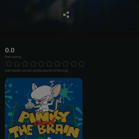
0.0
Baholang
Empty
1 Star
2 Stars
3 Stars
4 Stars
5 Stars
6 Stars
7 Stars
8 Stars
9 Stars
10 Stars
baholash uchun yulduzlarni to'ldiring