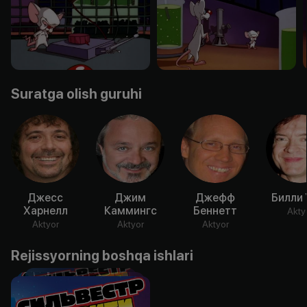
Suratga olish guruhi
Джесс
Джим
Джефф
Билли 
Харнелл
Каммингс
Беннетт
Akty
Aktyor
Aktyor
Aktyor
Rejissyorning boshqa ishlari