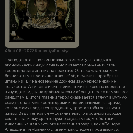
45min
16+
2023
Komediya
Rossiya
Преподаватель провинциального института, кандидат
экономических наук, отчаянно пытается применить свои
теоретические знания на практике. Однако «надёжные»
бизнес-схемы постоянно дают сбой, и сменить протёртые
штаны из ГДР на новенькие джинсы из Америки никак не
получается. А тут ещё и сын, пойманный в школе на воровстве,
вынуждает идти на крайние меры и обращаться за помощью к
бандитам. В итоге главный герой оказывается втянут в мутную
схему с опасными кредиторами и неприличными товарами,
которые ему придётся продавать, просто чтобы остаться в
живых. Ведь теперь он — хозяин первого в родном городке
секс-шопа, и ему срочно нужно сделать так, чтобы такие
диковинные для местного населения товары, как «Пещера
Аладдина» и «Банан-хулиган», как следует продавались,