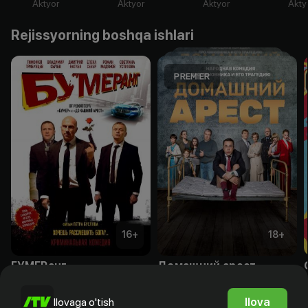
Aktyor
Aktyor
Aktyor
Akty
Rejissyorning boshqa ishlari
16
+
18
+
БУМЕРанг
Домашний арест
Obuna
Obuna
Ilova
Ilovaga o'tish