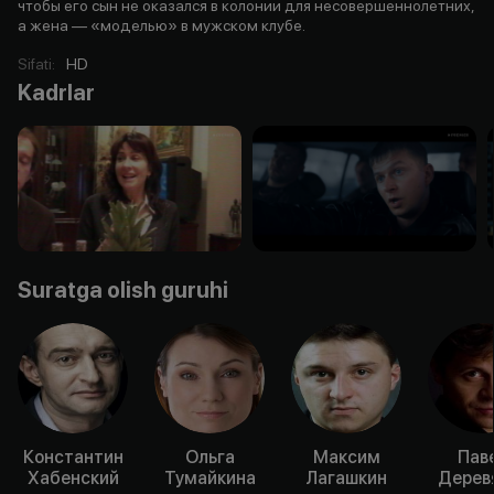
чтобы его сын не оказался в колонии для несовершеннолетних,
а жена — «моделью» в мужском клубе.
Sifati
:
HD
Kadrlar
Suratga olish guruhi
Константин
Ольга
Максим
Пав
Хабенский
Тумайкина
Лагашкин
Дерев