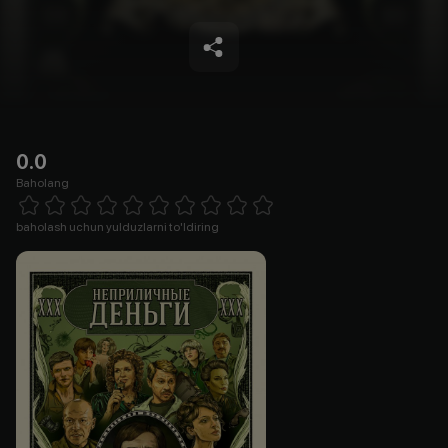
0.0
Baholang
Empty
1 Star
2 Stars
3 Stars
4 Stars
5 Stars
6 Stars
7 Stars
8 Stars
9 Stars
10 Stars
baholash uchun yulduzlarni to'ldiring