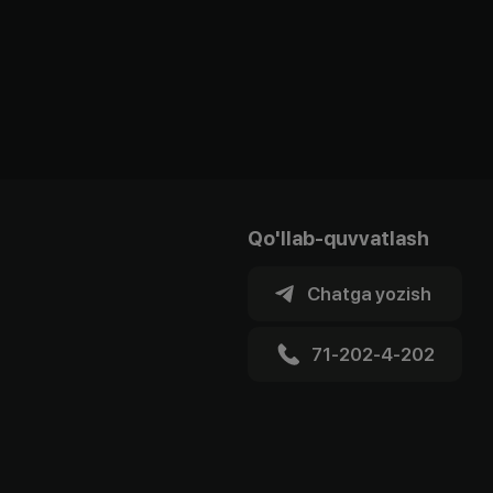
Qo'llab-quvvatlash
Chatga yozish
71-202-4-202