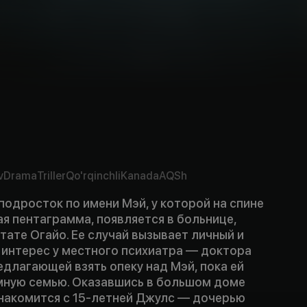
v
Drama
Triller
Qo'rqinchli
Kanada
AQSh
одросток по имени Мэй, у которой на спине
я пентаграмма, появляется в больнице,
ате Огайо. Ее случай вызывает личный и
интерес у местного психиатра — доктора
длагающей взять опеку над Мэй, пока ей
ную семью. Оказавшись в большом доме
знакомится с 15-летней Джулс — дочерью