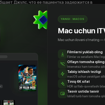
бщает Джулс, что ее пациентка задержится в
есколько дней, однако очень скоро отношения
грожают обернуться катастрофой: Мэй
ься вещами Джулс, спит в ее кровати,
YANGI · MACOS
ость в школе и совершенно не собирается
Mac uchun iT
имный дом.
Mac uchun ilovani o'rnating — 
Filmlarni yuklab oling
Filmlar va seriallarni Mac'in
Oflayn tomosha qiling
Internetsiz ham tomosha qil
Tabiiy ishlash tezligi
macOS uchun yaratilgan silliq
Tiniq 4K sifat
HDR qo'llab-quvvatlashi bilan
Tasvir ustida tasvir
Джагер
Джейсон
Джерардо
Зария
Ishlаб turib ham tomosha qil
Сакаки
Селаско
Дотсон
tyor
Aktyor
Aktyor
Aktyor