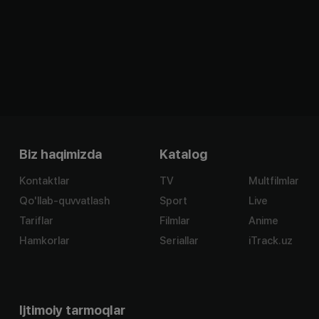
Biz haqimizda
Katalog
Kontaktlar
TV
Multfilmlar
Qo'llab-quvvatlash
Sport
Live
Tariflar
Filmlar
Anime
Hamkorlar
Seriallar
iTrack.uz
Ijtimoiy tarmoqlar