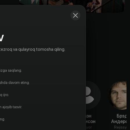
V
tezroq va qulayroq tomosha qiling.
gizga saqlang.
ishda davom eting.
 ijro.
 ajoyib tasvir.
Алиша
Наоми Тан
Ивэн
Брэд
ing.
Ньютон
Эллисон
Андерс
Aktyor
Aktyor
Aktyor
Rejissyo