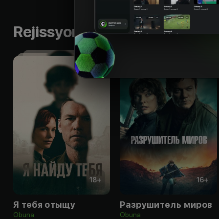
Rejissyorning boshqa ishlari
18
+
16
+
Я тебя отыщу
Разрушитель миров
Obuna
Obuna