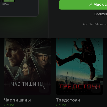
Mac uc
Brauzer
App Store'da mavj
18
+
16
+
Час тишины
Тредстоун
Obuna
Obuna