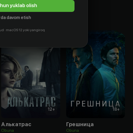
hun yuklab olish
da davom etish
ud · macOS 12 yoki yangiroq
12
+
18
+
Алькатрас
Грешница
Obuna
Obuna