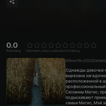
0.0
Empty
1 Star
2 Stars
3 Stars
4 Stars
5 Stars
6 Stars
7 Stars
8 Stars
9 Stars
10 Stars
Baholang
baholash uchun yulduzlarni to'ldiring
49min
16+
2022
Detekti
Однажды девочка-п
вырезана загадочна
расположенной в шт
профессиональный 
Сюзанны Матис, пре
подыскивают прием
семьи Матис, Мэй 