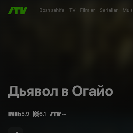
Bosh sahifa
TV
Filmlar
Seriallar
Mult
Дьявол в Огайо
5.9
6.1
--