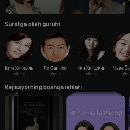
Suratga olish guruhi
Ким Ха-ныль
Ли Сан-юн
Чан Хи-джин
Чхве Ё
Aktyor
Aktyor
Aktyor
Akty
Rejissyorning boshqa ishlari