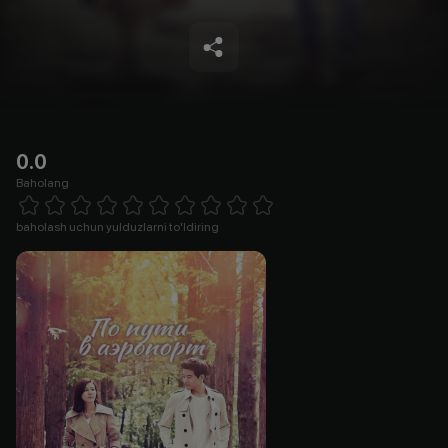
0.0
Baholang
Empty
1 Star
2 Stars
3 Stars
4 Stars
5 Stars
6 Stars
7 Stars
8 Stars
9 Stars
10 Stars
baholash uchun yulduzlarni to'ldiring