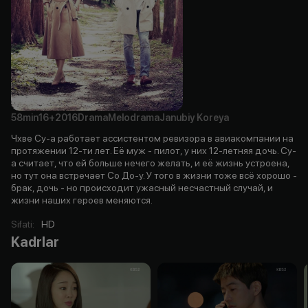
58min
16+
2016
Drama
Melodrama
Janubiy Koreya
Чхве Су-а работает ассистентом ревизора в авиакомпании на
протяжении 12-ти лет. Её муж - пилот, у них 12-летняя дочь. Су-
а считает, что ей больше нечего желать, и её жизнь устроена,
но тут она встречает Со До-у. У того в жизни тоже всё хорошо -
брак, дочь - но происходит ужасный несчастный случай, и
жизни наших героев меняются.
Sifati
:
HD
Kadrlar