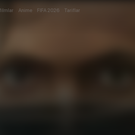
filmlar
Anime
FIFA 2026
Tariflar