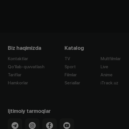
Biz haqimizda
Katalog
Kontaktlar
TV
Multfilmlar
Qo'llab-quvvatlash
Sport
Live
Tariflar
Filmlar
Anime
Hamkorlar
Seriallar
iTrack.uz
Ijtimoiy tarmoqlar