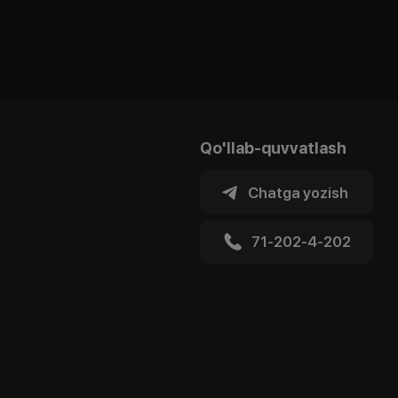
Qo'llab-quvvatlash
Chatga yozish
71-202-4-202