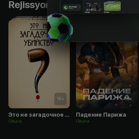
Rejissyorning boshqa ishlari
16
+
18
+
Это не загадочное убийство
Падение Парижа
Obuna
Obuna