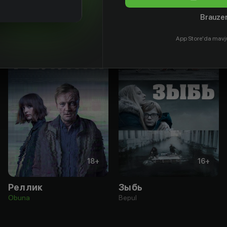
Brauzer
App Store'da mavj
18
+
16
+
Реллик
Зыбь
Obuna
Bepul