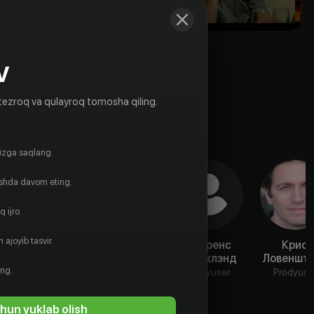
V
tezroq va qulayroq tomosha qiling.
gizga saqlang.
ishda davom eting.
 ijro.
 ajoyib tasvir.
Ханс
Ли Томас
Флоренс
Крис
Херботс
Стриклэнд
Ловеншт
Prodyuser
ing.
Rejissyor
Prodyuser
Prodyuse
hun yuklab olish