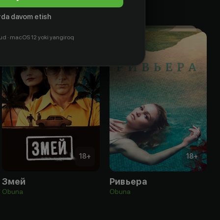
da davom etish
ud · macOS 12 yoki yangiroq
18
+
18
+
Змей
Ривьера
Obuna
Obuna