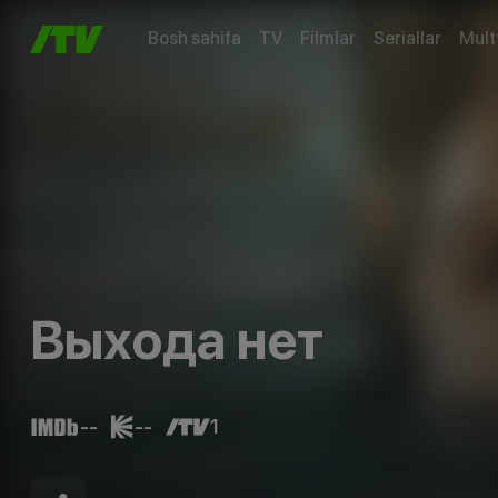
Bosh sahifa
TV
Filmlar
Seriallar
Mult
Выхода нет
--
--
1