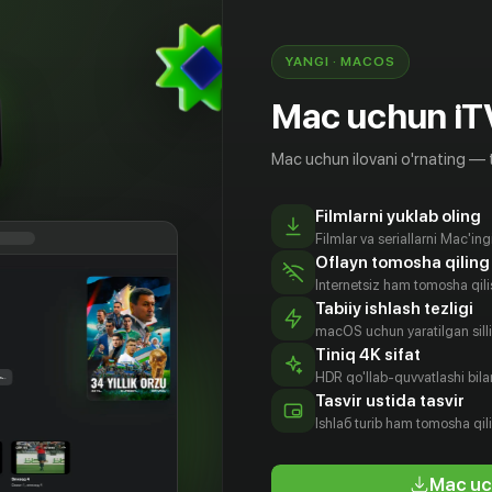
YANGI · MACOS
Mac uchun iT
Mac uchun ilovani o'rnating — 
Filmlarni yuklab oling
Filmlar va seriallarni Mac'in
Oflayn tomosha qiling
Internetsiz ham tomosha qil
Tabiiy ishlash tezligi
macOS uchun yaratilgan silliq
Tiniq 4K sifat
HDR qo'llab-quvvatlashi bilan
юзи
Шон Кинэн
Нараян
Колетт
Tasvir ustida tasvir
ртер
Дэвид
Далал Чанчо
Aktyor
Ishlаб turib ham tomosha qil
Гектер
tyor
Aktyor
Aktyor
Mac uc