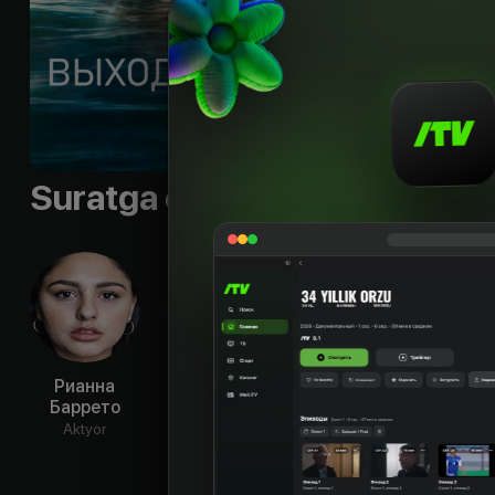
Sifati
:
HD
Suratga olish guruhi
Рианна
Джей Райан
Эбигейл
Сь
Баррето
Лаури
По
Aktyor
Aktyor
Aktyor
Ak