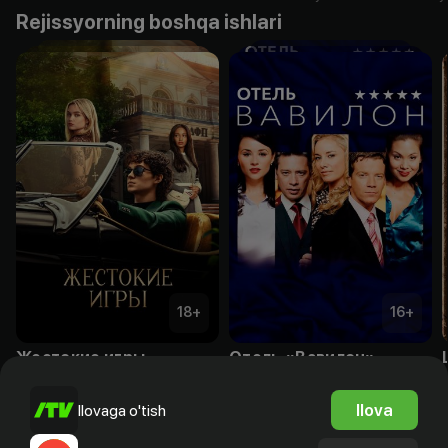
Rejissyorning boshqa ishlari
18
+
16
+
Жестокие игры
Отель «Вавилон»
Obuna
Obuna
Ilova
Ilovaga o'tish