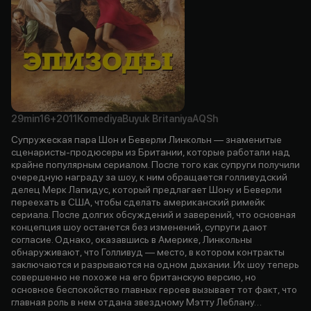
29min
16+
2011
Komediya
Buyuk Britaniya
AQSh
Супружеская пара Шон и Беверли Линкольн — знаменитые
сценаристы-продюсеры из Британии, которые работали над
крайне популярным сериалом. После того как супруги получили
очередную награду за шоу, к ним обращается голливудский
делец Мерк Лапидус, который предлагает Шону и Беверли
переехать в США, чтобы сделать американский римейк
сериала. После долгих обсуждений и заверений, что основная
концепция шоу останется без изменений, супруги дают
согласие. Однако, оказавшись в Америке, Линкольны
обнаруживают, что Голливуд — место, в котором контракты
заключаются и разрываются на одном дыхании. Их шоу теперь
совершенно не похоже на его британскую версию, но
основное беспокойство главных героев вызывает тот факт, что
главная роль в нем отдана звездному Мэтту Леблану…