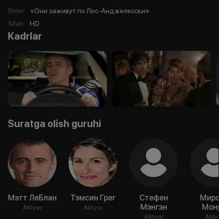
Shior
:
«Они заживут по Лос-Анджелесски»
Sifati
:
HD
Kadrlar
Suratga olish guruhi
Мэтт ЛеБлан
Тэмсин Грег
Стефен
Мирс
Мэнгэн
Мон
Aktyor
Aktyor
Aktyor
Akty