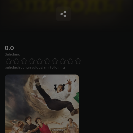
0.0
Baholang
Empty
1 Star
2 Stars
3 Stars
4 Stars
5 Stars
6 Stars
7 Stars
8 Stars
9 Stars
10 Stars
baholash uchun yulduzlarni to'ldiring