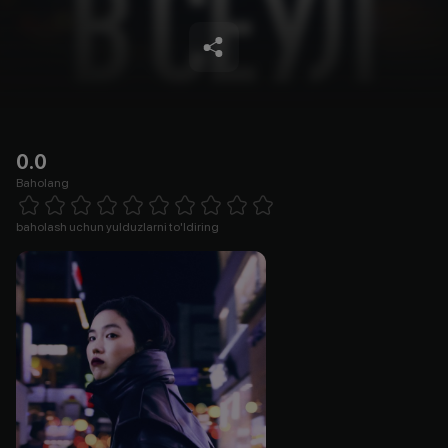
0.0
Baholang
Empty
1 Star
2 Stars
3 Stars
4 Stars
5 Stars
6 Stars
7 Stars
8 Stars
9 Stars
10 Stars
baholash uchun yulduzlarni to'ldiring