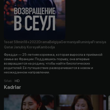
1soat
59min
18+
2022
Drama
Belgiya
Germaniya
Ruminiya
Fransiya
Qatar
Janubiy Koreya
Kambodja
Фредди — 25-летняя кореянка, которая выросла в приёмной
семье во Франции. Поддавшись порыву, она впервые
возвращается на родину, чтобы найти биологических
родителей. Её путешествие разворачивается в новом и
неожиданном направлении.
Sifati
:
HD
Kadrlar