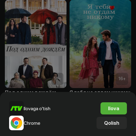
16
+
16
+
Под одним дождём
Я тебя не отдам никому
Obuna
Obuna
Ilova
Ilovaga o'tish
Qolish
Chrome