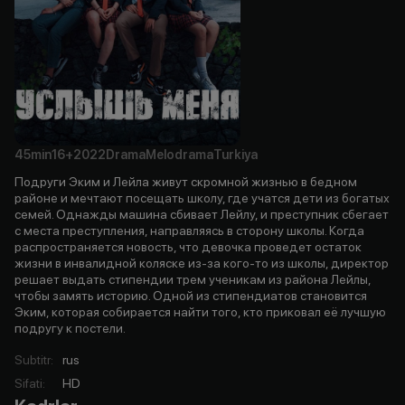
45min
16+
2022
Drama
Melodrama
Turkiya
Подруги Эким и Лейла живут скромной жизнью в бедном
районе и мечтают посещать школу, где учатся дети из богатых
семей. Однажды машина сбивает Лейлу, и преступник сбегает
с места преступления, направляясь в сторону школы. Когда
распространяется новость, что девочка проведет остаток
жизни в инвалидной коляске из-за кого-то из школы, директор
решает выдать стипендии трем ученикам из района Лейлы,
чтобы замять историю. Одной из стипендиатов становится
Эким, которая собирается найти того, кто приковал её лучшую
подругу к постели.
Subtitr
:
rus
Sifati
:
HD