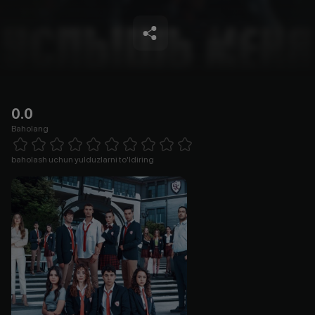
0.0
Baholang
Empty
1 Star
2 Stars
3 Stars
4 Stars
5 Stars
6 Stars
7 Stars
8 Stars
9 Stars
10 Stars
baholash uchun yulduzlarni to'ldiring