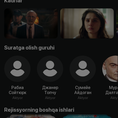
Kadrlar
Suratga olish guruhi
Рабиа
Джанер
Сумейе
Мур
Сойтюрк
Топчу
Айдоган
Далта
Aktyor
Aktyor
Aktyor
Akty
Rejissyorning boshqa ishlari