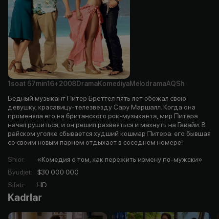
1soat
57min
16+
2008
Drama
Komediya
Melodrama
AQSh
Бедный музыкант Питер Бреттел пять лет обожал свою
девушку, красавицу-телезвезду Сару Маршалл. Когда она
променяла его на британского рок-музыканта, мир Питера
начал рушиться, и он решил развеяться и махнуть на Гавайи. В
райском уголке сбывается худший кошмар Питера: его бывшая
со своим новым парнем отдыхает в соседнем номере!
Shior
:
«Комедия о том, как пережить измену по-мужски»
Byudjet
:
$30 000 000
Sifati
:
HD
Kadrlar