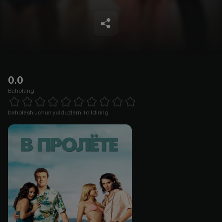
0.0
Baholang
Empty
1 Star
2 Stars
3 Stars
4 Stars
5 Stars
6 Stars
7 Stars
8 Stars
9 Stars
10 Stars
baholash uchun yulduzlarni to'ldiring