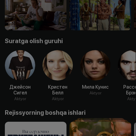
Suratga olish guruhi
Джейсон
Кристен
Мила Кунис
Расс
Сигел
Белл
Брэ
Aktyor
Aktyor
Aktyor
Akty
Rejissyorning boshqa ishlari