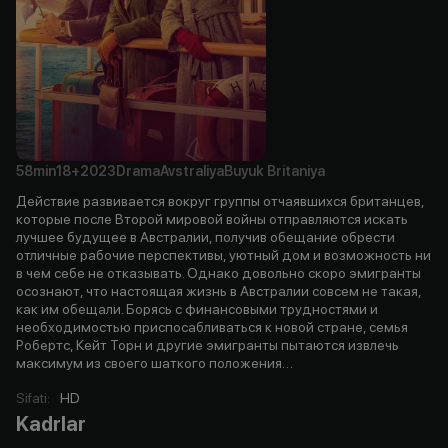
58min
18+
2023
Drama
Avstraliya
Buyuk Britaniya
Действие развивается вокруг группы отчаявшихся британцев,
которые после Второй мировой войны отправляются искать
лучшее будущее в Австралии, получив обещание обрести
отличные рабочие перспективы, уютный дом и возможность ни
в чем себе не отказывать. Однако довольно скоро эмигранты
осознают, что настоящая жизнь в Австралии совсем не такая,
как им обещали. Борясь с финансовыми трудностями и
необходимостью приспосабливаться к новой стране, семья
Робертс, Кейт Торн и другие эмигранты пытаются извлечь
максимум из своего шаткого положения…
Sifati
:
HD
Kadrlar