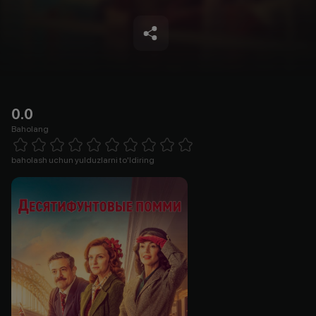
0.0
Baholang
Empty
1 Star
2 Stars
3 Stars
4 Stars
5 Stars
6 Stars
7 Stars
8 Stars
9 Stars
10 Stars
baholash uchun yulduzlarni to'ldiring