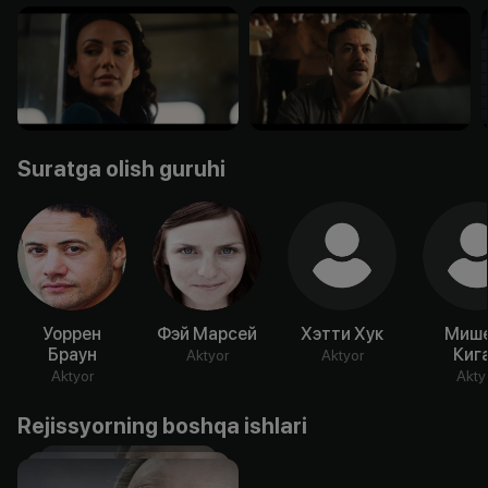
Suratga olish guruhi
Уоррен
Фэй Марсей
Хэтти Хук
Миш
Браун
Киг
Aktyor
Aktyor
Aktyor
Akty
Rejissyorning boshqa ishlari