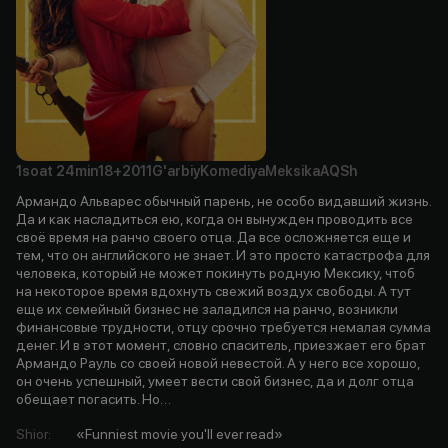
1soat
24min
18+
2011
G'arbiy
Komediya
Meksika
AQSh
Армандо Альварес обычный парень, не особо видавший жизнь.
Да и как насладиться ею, когда он вынужден проводить все
своё время на ранчо своего отца. Да все осложняется еще и
тем, что он английского не знает. И это просто катастрофа для
человека, который не может покинуть родную Мексику, чтоб
на некоторое время вдохнуть свежий воздух свободы. А тут
еще их семейный бизнес не заладился на ранчо, возникли
финансовые трудности, отцу срочно требуется немалая сумма
денег. И в этот момент, словно спаситель, приезжает его брат
Армандо Рауль со своей новой невестой. А у него все хорошо,
он очень успешный, умеет вести свой бизнес, да и долг отца
обещает погасить. Но…
Shior
:
«Funniest movie you'll ever read»