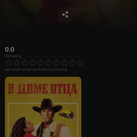
0.0
Baholang
Empty
1 Star
2 Stars
3 Stars
4 Stars
5 Stars
6 Stars
7 Stars
8 Stars
9 Stars
10 Stars
baholash uchun yulduzlarni to'ldiring