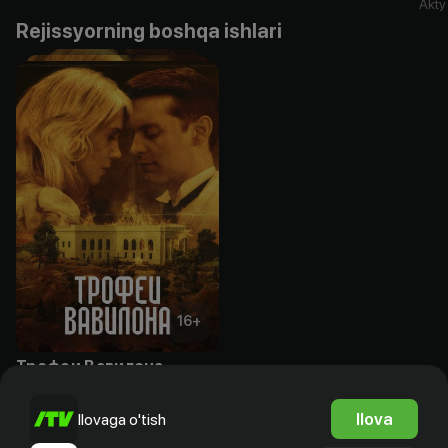
Akty
Rejissyorning boshqa ishlari
16
+
Трофеи Вавилона
Obuna
Ilova
Ilovaga o'tish