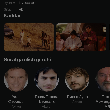
Byudjet
:
$6 000 000
Sifati
:
HD
Kadrlar
Suratga olish guruhi
Уилл
Гаэль Гарсиа
Диего Луна
Пед
Феррелл
Берналь
Арменд
Aktyor
мл
Aktyor
Aktyor