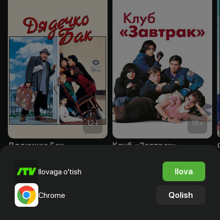
12
+
16
+
Дядюшка Бак
Клуб «Завтрак»
Obuna
Obuna
Ilova
Ilovaga o'tish
Qolish
Chrome