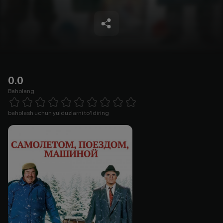
0.0
Baholang
Empty
1 Star
2 Stars
3 Stars
4 Stars
5 Stars
6 Stars
7 Stars
8 Stars
9 Stars
10 Stars
baholash uchun yulduzlarni to'ldiring