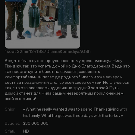
1soat
32min
12+
1987
Drama
Komediya
AQSh
Все, что было нужно преуспевающему «рекламщику» Нилу
Пэйджу, так это успеть домой ко Дню Благодарения. Ведь это
так просто: купить билет на самолет, совершить
комфортабельный полет до родного Чикаго и уже вечером
сесть за праздничный стол со всей своей семьей. Но случилось
так, что это оказалось чудовищно трудной задачей. Путь
домой станет для Нила самым невероятным приключением
всей его жизни!
Shior
:
«What he really wanted was to spend Thanksgiving with
his family. What he got was three days with the turkey»
Byudjet
:
$30 000 000
Sifati
:
HD