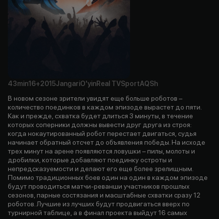
43min
16+
2015
Jangari
O'yin
Real TV
Sport
AQSh
В новом сезоне зрители увидят еще больше роботов –
количество поединков в каждом эпизоде вырастет до пяти.
Как и прежде, схватка будет длиться 3 минуты, в течение
которых соперники должны вывести друг друга из строя:
когда нокаутированный робот перестает двигаться, судья
начинает обратный отсчет до объявления победы. На исходе
трех минут на арене появляются ловушки – пилы, молоты и
дробилки, которые добавляют поединку остроты и
непредсказуемости и делают его еще более зрелищным.
Помимо традиционных боев один на один в каждом эпизоде
будут проводиться матчи-реванши участников прошлых
сезонов, парные состязания и масштабные схватки сразу 12
роботов. Лучшие из лучших будут продвигаться вверх по
турнирной таблице, а в финал проекта выйдут 16 самых