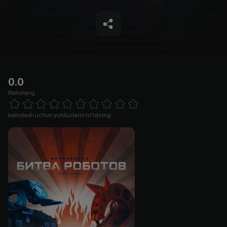
0.0
Baholang
Empty
1 Star
2 Stars
3 Stars
4 Stars
5 Stars
6 Stars
7 Stars
8 Stars
9 Stars
10 Stars
baholash uchun yulduzlarni to'ldiring