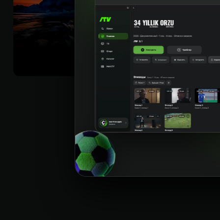
страны.
Sifati
:
HD