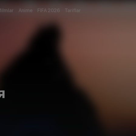
filmlar
Anime
FIFA 2026
Tariflar
я