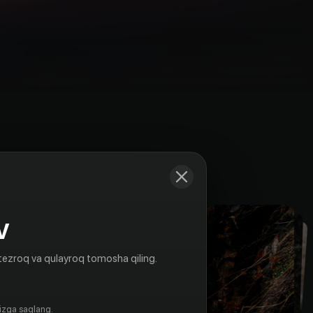
Kadrlar
V
tezroq va qulayroq tomosha qiling.
gizga saqlang.