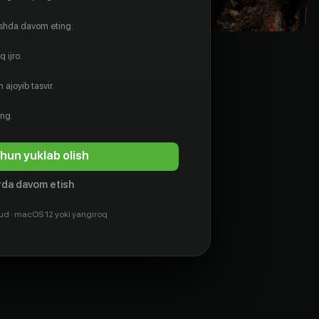
ishda davom eting.
 ijro.
 ajoyib tasvir.
ing.
hun yuklab olish
da davom etish
ud · macOS 12 yoki yangiroq