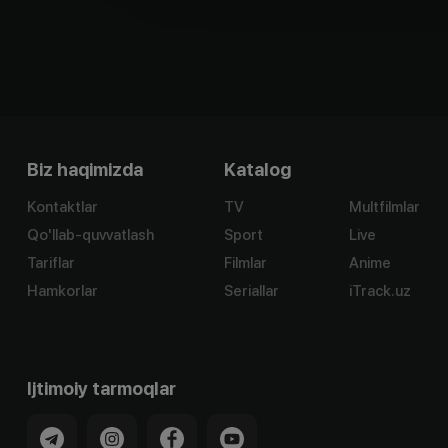
Biz haqimizda
Katalog
Kontaktlar
TV
Multfilmlar
Qo'llab-quvvatlash
Sport
Live
Tariflar
Filmlar
Anime
Hamkorlar
Seriallar
iTrack.uz
Ijtimoiy tarmoqlar