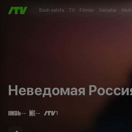
Bosh sahifa
TV
Filmlar
Seriallar
Mult
Неведомая Росси
--
--
1