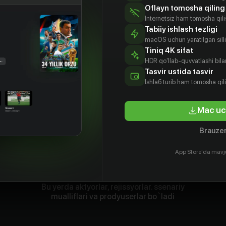
Oflayn tomosha qiling
Internetsiz ham tomosha qil
Tabiiy ishlash tezligi
macOS uchun yaratilgan silliq
Tiniq 4K sifat
HDR qo'llab-quvvatlashi bilan
Tasvir ustida tasvir
Ishlаб turib ham tomosha qil
Mac uc
Brauzer
App Store'da mavj
Bu yerda aktyorlar, rejissyorlar. ssenariy
mualliflari va prodyuserlar bo`ladi