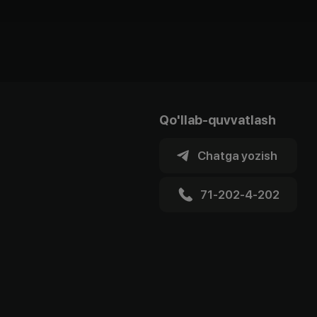
Qo'llab-quvvatlash
Chatga yozish
71-202-4-202