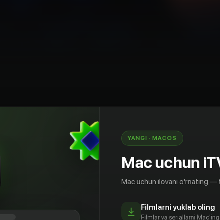
ermaniya
YANGI · MACOS
за больше Соединённых штатов. Россия - самая
свете. От субтропиков, до Арктики. От
Mac uchun iT
 Тихого океана. Огромные озёра, действующие
ные леса. Это природные сокровища России.
Mac uchun ilovani o'rnating — 
ики, могучие титаны ледникового периода и
лишь малая часть неведомой России. В фильме
Filmlarni yuklab oling
рироды, которая скрыта на просторах этой
Filmlar va seriallarni Mac'in