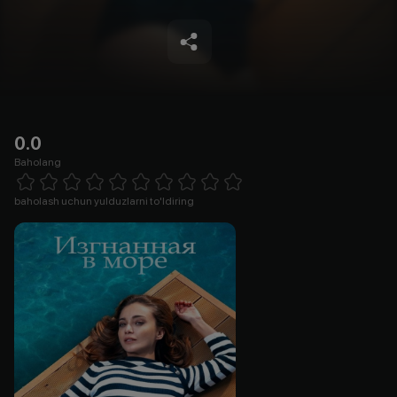
0.0
Baholang
Empty
1 Star
2 Stars
3 Stars
4 Stars
5 Stars
6 Stars
7 Stars
8 Stars
9 Stars
10 Stars
baholash uchun yulduzlarni to'ldiring