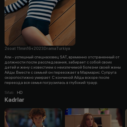
2soat
11min
16+
2023
Drama
Turkiya
Али - успешный спецназовец SAT, временно отстраненный от
должности после расследования, забирает с собой своих
детей и жену с известием о неизлечимой болезни своей жены
Айды. Вместе с семьей он переезжает в Мармарис. Супруга
скоропостижно умирает. С кончиной Айды вскоре после
переезда вся семья погрузилась в глубокий траур.
Sifati
:
HD
Kadrlar