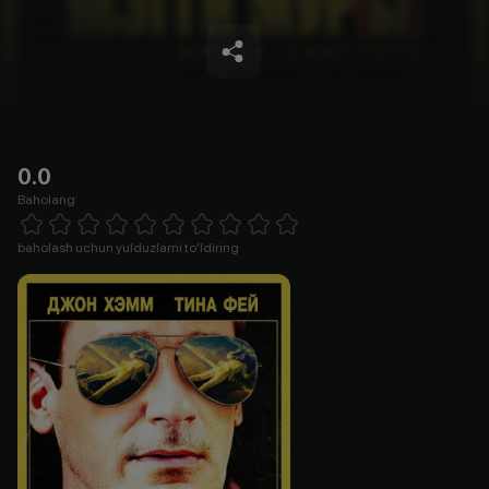
0.0
Baholang
Empty
1 Star
2 Stars
3 Stars
4 Stars
5 Stars
6 Stars
7 Stars
8 Stars
9 Stars
10 Stars
baholash uchun yulduzlarni to'ldiring