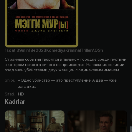
1soat
39min
18+
2023
Komediya
Kriminal
Triller
AQSh
Странные события творятся в пыльном городке среди пустыни,
в котором никогда ничего не происходит. Начальник полиции
озадачен убийствами двух женщин с одинаковым именем.
Shior
:
«Одно убийство — это преступление. А два — уже
загадка»
Sifati
:
HD
Kadrlar