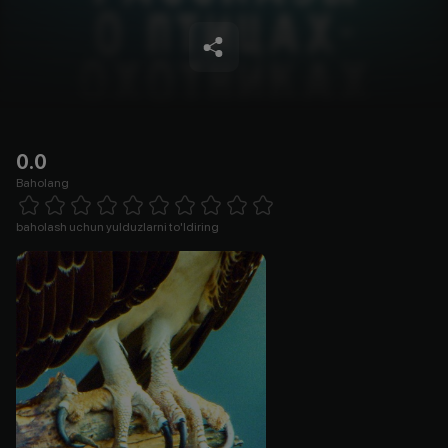
0.0
Baholang
Empty
1 Star
2 Stars
3 Stars
4 Stars
5 Stars
6 Stars
7 Stars
8 Stars
9 Stars
10 Stars
baholash uchun yulduzlarni to'ldiring