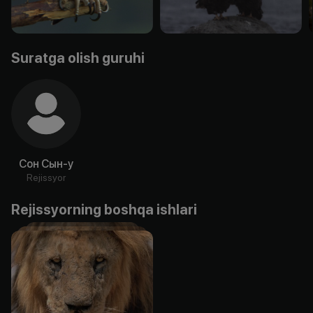
Suratga olish guruhi
Сон Сын-у
Rejissyor
Rejissyorning boshqa ishlari