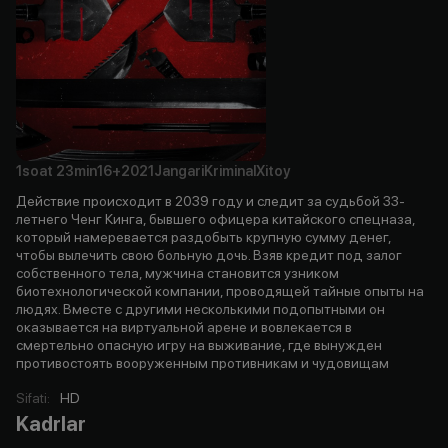
1soat
23min
16+
2021
Jangari
Kriminal
Xitoy
Действие происходит в 2039 году и следит за судьбой 33-
летнего Ченг Кинга, бывшего офицера китайского спецназа,
который намеревается раздобыть крупную сумму денег,
чтобы вылечить свою больную дочь. Взяв кредит под залог
собственного тела, мужчина становится узником
биотехнологической компании, проводящей тайные опыты на
людях. Вместе с другими несколькими подопытными он
оказывается на виртуальной арене и вовлекается в
смертельно опасную игру на выживание, где вынужден
противостоять вооруженным противникам и чудовищам
Sifati
:
HD
Kadrlar