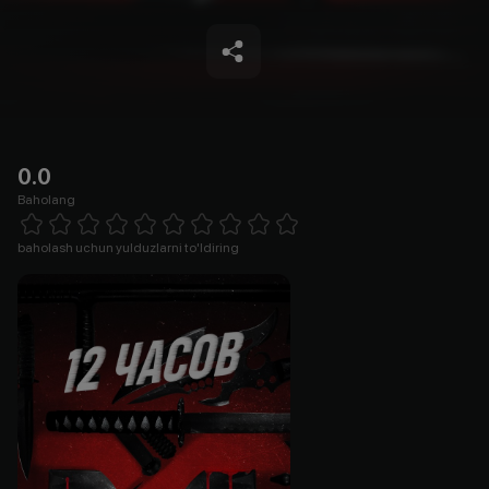
0.0
Baholang
Empty
1 Star
2 Stars
3 Stars
4 Stars
5 Stars
6 Stars
7 Stars
8 Stars
9 Stars
10 Stars
baholash uchun yulduzlarni to'ldiring